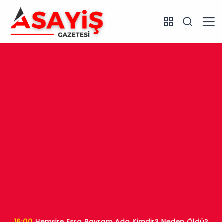
16:00
Hemşire Esra Bayram Ada Kimdir? Neden Öldü?