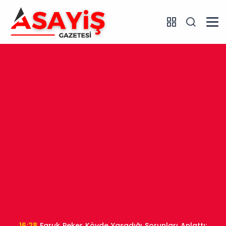
16:28
Faruk Peker Köyde Yaşadığı Sorunları Anlattı: