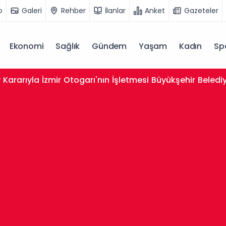
o
Galeri
Rehber
İlanlar
Anket
Gazeteler
Ekonomi
Sağlık
Gündem
Yaşam
Kadın
Sp
 Kararıyla İzmir Otogarı'nın İşletmesi Büyükşehir Beledi