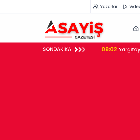
Yazarlar
Vide
09:02
SONDAKİKA
ış Yöntemi Doğru Değil"
Yargıtay