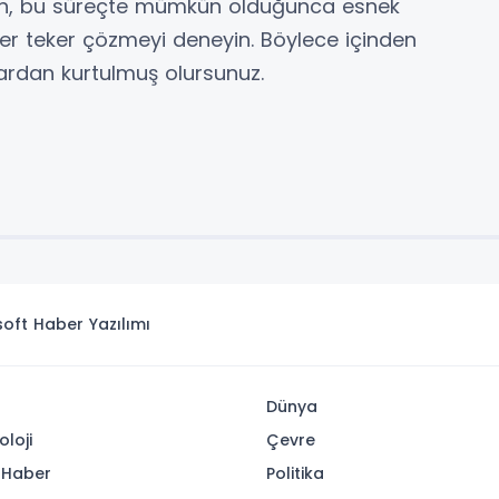
n, bu süreçte mümkün olduğunca esnek
eker teker çözmeyi deneyin. Böylece içinden
rdan kurtulmuş olursunuz.
isoft
Haber Yazılımı
Dünya
oloji
Çevre
 Haber
Politika