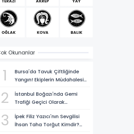
TERAZİ
AKREP
YAY
OĞLAK
KOVA
BALIK
ok Okunanlar
1
Bursa'da Tavuk Çiftliğinde
Yangın! Ekiplerin Müdahalesi
Sürüyor
2
İstanbul Boğazı'nda Gemi
Trafiği Geçici Olarak
Durduruldu
3
İpek Filiz Yazıcı'nın Sevgilisi
İhsan Taha Torğut Kimdir?
Mesleği Ve Hayatı Merak