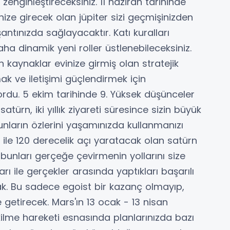
zenginleştireceksiniz. 11 haziran tarihinde
inize girecek olan jüpiter sizi geçmişinizden
antınızda sağlayacaktır. Katı kuralları
aha dinamik yeni roller üstlenebileceksiniz.
n kaynaklar evinize girmiş olan stratejik
mak ve iletişimi güçlendirmek için
ordu. 5 ekim tarihinde 9. Yüksek düşünceler
atürn, iki yıllık ziyareti süresince sizin büyük
unların özlerini yaşamınızda kullanmanızı
 ile 120 derecelik açı yaratacak olan satürn
k bunları gerçeğe çevirmenin yollarını size
rı ile gerçekler arasında yaptıkları başarılı
cak. Bu sadece egoist bir kazanç olmayıp,
 getirecek. Mars'ın 13 ocak - 13 nisan
lme hareketi esnasında planlarınızda bazı