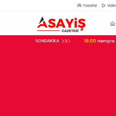
Yazarlar
Vide
16:00
SONDAKİKA
rleştirdi
Hemşire 