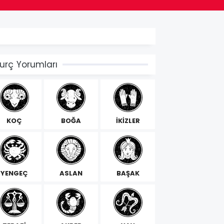
urç Yorumları
KOÇ
BOĞA
İKİZLER
YENGEÇ
ASLAN
BAŞAK