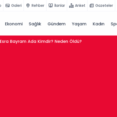
o
Galeri
Rehber
İlanlar
Anket
Gazeteler
Ekonomi
Sağlık
Gündem
Yaşam
Kadın
Sp
Esra Bayram Ada Kimdir? Neden Öldü?