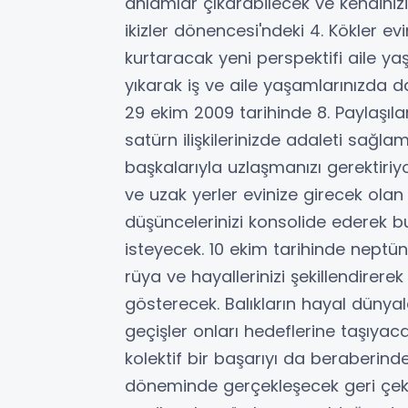
anlamlar çıkarabilecek ve kendinizi 
ikizler dönencesi'ndeki 4. Kökler ev
kurtaracak yeni perspektifi aile yaş
yıkarak iş ve aile yaşamlarınızda d
29 ekim 2009 tarihinde 8. Paylaşıla
satürn ilişkilerinizde adaleti sağla
başkalarıyla uzlaşmanızı gerektiriy
ve uzak yerler evinize girecek olan s
düşüncelerinizi konsolide ederek b
isteyecek. 10 ekim tarihinde neptün
rüya ve hayallerinizi şekillendirere
gösterecek. Balıkların hayal dünyala
geçişler onları hedeflerine taşıya
kolektif bir başarıyı da beraberinde
döneminde gerçekleşecek geri çeki