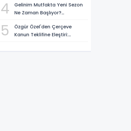
4
Gelinim Mutfakta Yeni Sezon
Ediliyor
Ne Zaman Başlıyor?
Yarışmacılar Açıklandı Mı?
5
Özgür Özel'den Çerçeve
Kanun Teklifine Eleştiri:
"Teklifin Hazırlanış Yöntemi
Doğru Değil"