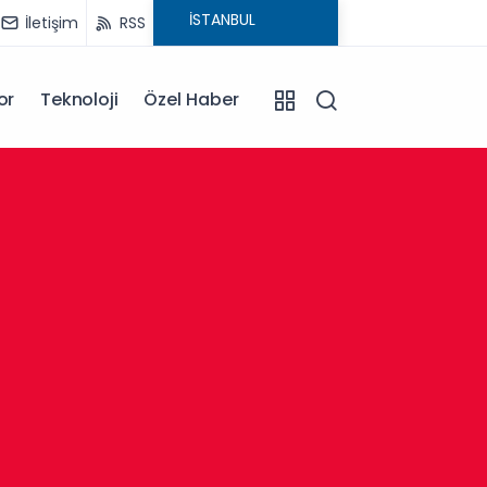
İletişim
RSS
or
Teknoloji
Özel Haber
13:30
Afyonk