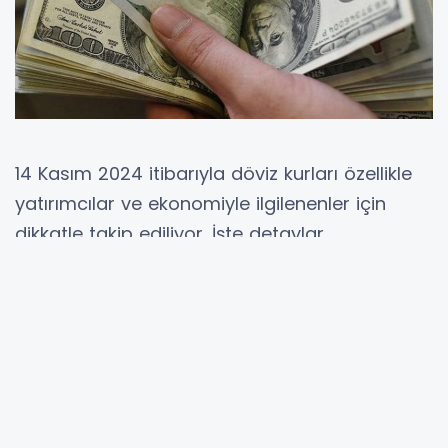
14 Kasım 2024 itibarıyla döviz kurları özellikle
yatırımcılar ve ekonomiyle ilgilenenler için
dikkatle takip ediliyor. İşte detaylar...
Dolar kuru son dönemdeki dalgalanmalarla
gündemdeki yerini koruyor. Bu sabah, İstanbul
serbest piyasasında dolar 34,3440 TL’den
işlem görmeye başladı. Doların alım fiyatı ise
34,3420 TL olarak belirlenmiş durumda. Euro
tarafında da hareketlilik var. Bugün euro