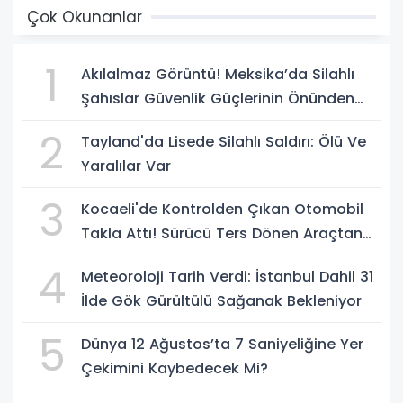
Çok Okunanlar
1
Akılalmaz Görüntü! Meksika’da Silahlı
Şahıslar Güvenlik Güçlerinin Önünden
Rahatça Geçti
2
Tayland'da Lisede Silahlı Saldırı: Ölü Ve
Yaralılar Var
3
Kocaeli'de Kontrolden Çıkan Otomobil
Takla Attı! Sürücü Ters Dönen Araçtan
Kendi İmkanlarıyla Çıktı
4
Meteoroloji Tarih Verdi: İstanbul Dahil 31
İlde Gök Gürültülü Sağanak Bekleniyor
5
Dünya 12 Ağustos’ta 7 Saniyeliğine Yer
Çekimini Kaybedecek Mi?