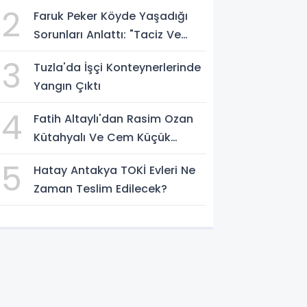
Bulundu! İlk Değerlendirme
2
Faruk Peker Köyde Yaşadığı
Egzoz Gazı Zehirlenmesi
Sorunları Anlattı: "Taciz Ve
Tehdit Ediliyorum"
3
Tuzla'da İşçi Konteynerlerinde
Yangın Çıktı
4
Fatih Altaylı'dan Rasim Ozan
Kütahyalı Ve Cem Küçük
Hakkında Dikkat Çeken
5
Hatay Antakya TOKİ Evleri Ne
İddialar
Zaman Teslim Edilecek?