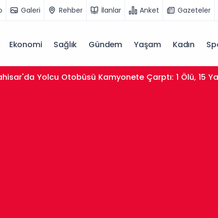
o
Galeri
Rehber
İlanlar
Anket
Gazeteler
Ekonomi
Sağlık
Gündem
Yaşam
Kadın
Sp
hisar'da Yolcu Otobüsü Kamyonete Çarptı: 1 Ölü, 15 Ya