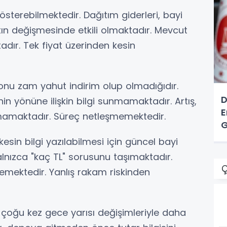
k gösterebilmektedir. Dağıtım giderleri, bayi
tın değişmesinde etkili olmaktadır. Mevcut
adır. Tek fiyat üzerinden kesin
konu zam yahut indirim olup olmadığıdır.
D
nin yönüne ilişkin bilgi sunmamaktadır. Artış,
E
almamaktadır. Süreç netleşmemektedir.
G
kesin bilgi yazılabilmesi için güncel bayi
lnızca "kaç TL" sorusunu taşımaktadır.
Ç
lemektedir. Yanlış rakam riskinden
ı çoğu kez gece yarısı değişimleriyle daha