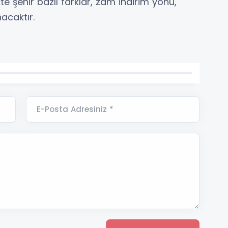
te şehir bazlı farklar, zam indirim yönü,
nacaktır.
E-Posta Adresiniz *