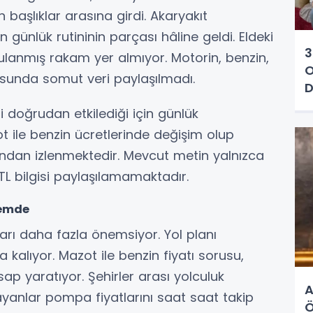
n başlıklar arasına girdi. Akaryakıt
n günlük rutininin parçası hâline geldi. Eldeki
3
oğrulanmış rakam yer almıyor. Motorin, benzin,
O
nusunda somut veri paylaşılmadı.
D
ni doğrudan etkilediği için günlük
 ile benzin ücretlerinde değişim olup
ından izlenmektedir. Mevcut metin yalnızca
TL bilgisi paylaşılamamaktadır.
demde
rı daha fazla önemsiyor. Yol planı
a kalıyor. Mazot ile benzin fiyatı sorusu,
sap yaratıyor. Şehirler arası yolculuk
A
layanlar pompa fiyatlarını saat saat takip
Ö