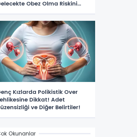
elecekte Obez Olma Riskini
rtırıyor!
enç Kızlarda Polikistik Over
ehlikesine Dikkat! Adet
üzensizliği ve Diğer Belirtiler!
ok Okunanlar