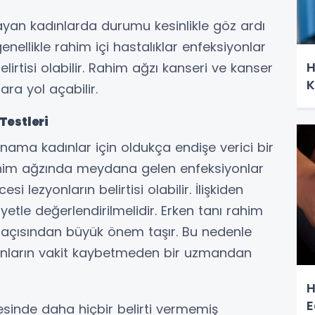
an kadınlarda durumu kesinlikle göz ardı
nellikle rahim içi hastalıklar enfeksiyonlar
H
lirtisi olabilir. Rahim ağzı kanseri ve kanser
K
ra yol açabilir.
Testleri
nama kadınlar için oldukça endişe verici bir
im ağzında meydana gelen enfeksiyonlar
 lezyonların belirtisi olabilir. İlişkiden
etle değerlendirilmelidir. Erken tanı rahim
i açısından büyük önem taşır. Bu nedenle
ınların vakit kaybetmeden bir uzmandan
H
E
inde daha hiçbir belirti vermemiş