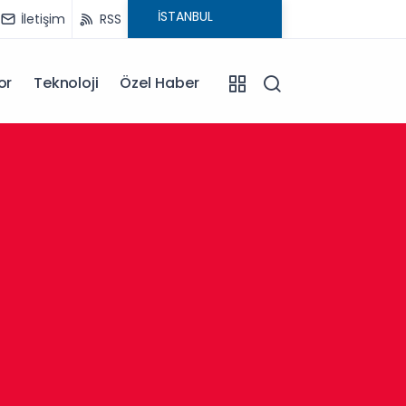
İletişim
RSS
or
Teknoloji
Özel Haber
13:30
Afyonk