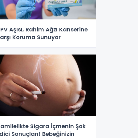
PV Aşısı, Rahim Ağzı Kanserine
arşı Koruma Sunuyor
amilelikte Sigara İçmenin Şok
dici Sonuçları! Bebeğinizin