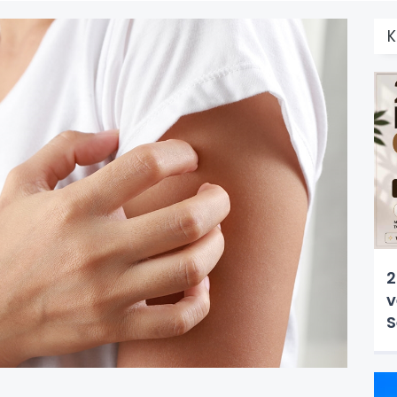
K
2
v
S