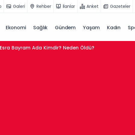
o
Galeri
Rehber
İlanlar
Anket
Gazeteler
Ekonomi
Sağlık
Gündem
Yaşam
Kadın
Sp
Esra Bayram Ada Kimdir? Neden Öldü?