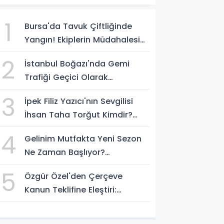
1
Bursa'da Tavuk Çiftliğinde
Yangın! Ekiplerin Müdahalesi
Sürüyor
2
İstanbul Boğazı'nda Gemi
Trafiği Geçici Olarak
Durduruldu
3
İpek Filiz Yazıcı'nın Sevgilisi
İhsan Taha Torğut Kimdir?
Mesleği Ve Hayatı Merak
4
Gelinim Mutfakta Yeni Sezon
Ediliyor
Ne Zaman Başlıyor?
Yarışmacılar Açıklandı Mı?
5
Özgür Özel'den Çerçeve
Kanun Teklifine Eleştiri:
"Teklifin Hazırlanış Yöntemi
Doğru Değil"