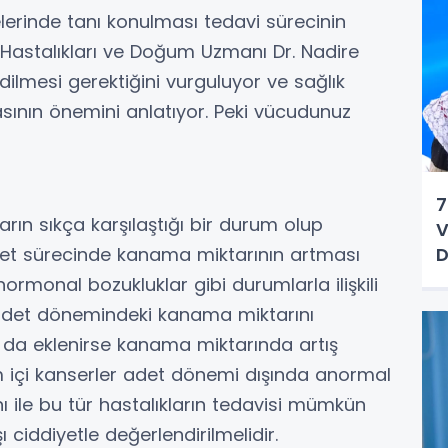
elerinde tanı konulması tedavi sürecinin
n Hastalıkları ve Doğum Uzmanı Dr. Nadire
 edilmesi gerektiğini vurguluyor ve sağlık
sının önemini anlatıyor. Peki vücudunuz
7
rın sıkça karşılaştığı bir durum olup
V
 Adet sürecinde kanama miktarının artması
D
rmonal bozukluklar gibi durumlarla ilişkili
lar adet dönemindeki kanama miktarını
mı da eklenirse kanama miktarında artış
him içi kanserler adet dönemi dışında anormal
ı ile bu tür hastalıkların tedavisi mümkün
ciddiyetle değerlendirilmelidir.