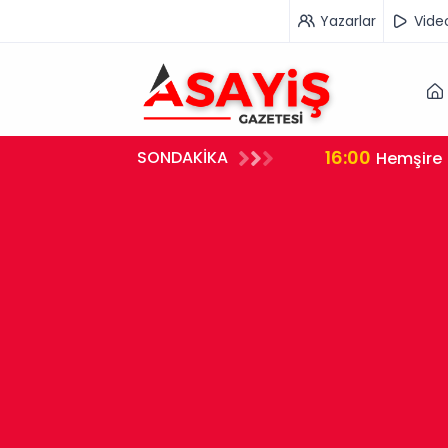
Yazarlar
Vide
16:00
SONDAKİKA
rleştirdi
Hemşire 