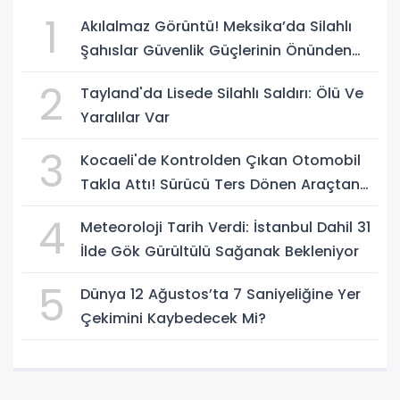
1
Akılalmaz Görüntü! Meksika’da Silahlı
Şahıslar Güvenlik Güçlerinin Önünden
Rahatça Geçti
2
Tayland'da Lisede Silahlı Saldırı: Ölü Ve
Yaralılar Var
3
Kocaeli'de Kontrolden Çıkan Otomobil
Takla Attı! Sürücü Ters Dönen Araçtan
Kendi İmkanlarıyla Çıktı
4
Meteoroloji Tarih Verdi: İstanbul Dahil 31
İlde Gök Gürültülü Sağanak Bekleniyor
5
Dünya 12 Ağustos’ta 7 Saniyeliğine Yer
Çekimini Kaybedecek Mi?