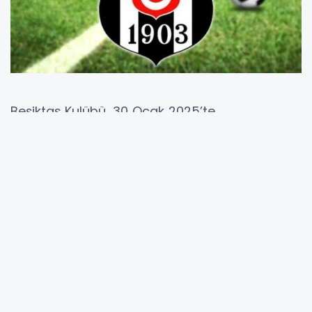
Beşiktaş Kulübü, 30 Ocak 2025’te
deplasmanda FC Twente ile oynanacak UEFA
Avrupa Ligi maçıyla ilgili dikkat çeken bir
açıklama yaptı. Siyah-beyazlı kulüp, Enschede
Belediye Başkanı
Roelof Bleker’in Beşiktaş
taraftarlarının stadyuma alınmaması
yönünde karar aldığını
duyurdu. Beşiktaş, bu
kararı
“hukuki dayanaktan ve gerçeklikten
yoksun”
olarak nitelendirirken, bu duruma
sert tepki gösterdi.