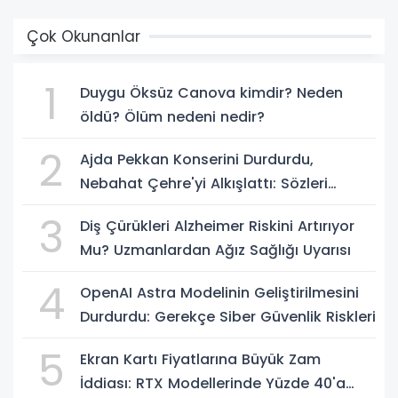
Çok Okunanlar
1
Duygu Öksüz Canova kimdir? Neden
öldü? Ölüm nedeni nedir?
2
Ajda Pekkan Konserini Durdurdu,
Nebahat Çehre'yi Alkışlattı: Sözleri
Geceye Damga Vurdu
3
Diş Çürükleri Alzheimer Riskini Artırıyor
Mu? Uzmanlardan Ağız Sağlığı Uyarısı
4
OpenAI Astra Modelinin Geliştirilmesini
Durdurdu: Gerekçe Siber Güvenlik Riskleri
5
Ekran Kartı Fiyatlarına Büyük Zam
İddiası: RTX Modellerinde Yüzde 40'a