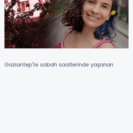
Gaziantep'te sabah saatlerinde yaşanan
olayda,
2 aylık hamile
ve
1,5 yıllık evli
olduğu
belirtilen
Emel Akbaş Bayhan (38)
, eşiyle
birlikte yaşadığı apartmanın 3. katından
düşerek yaşamını yitirdi. Genç kadının hayatını
kaybetmesi, intihar şüphesiyle değerlendirilse
de, ailesi tarafından
cinayet iddiası
gündeme
getirildi. Olayla ilgili soruşturma başlatılırken,