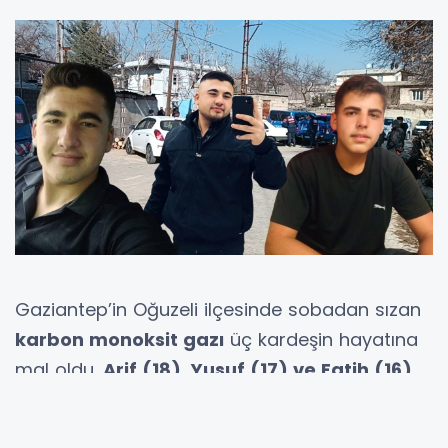
Gaziantep’in Oğuzeli ilçesinde sobadan sızan
karbon monoksit gazı
üç kardeşin hayatına
mal oldu.
Arif (18), Yusuf (17) ve Fatih (16)
Güneş kardeşler
, gece sobayı yaktıktan
sonra aynı odada uyudu. Sabah saatlerinde