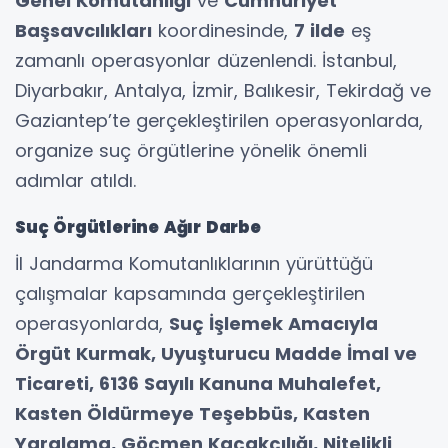
Genel Komutanlığı
ve
Cumhuriyet
Başsavcılıkları
koordinesinde,
7 ilde
eş
zamanlı operasyonlar düzenlendi. İstanbul,
Diyarbakır, Antalya, İzmir, Balıkesir, Tekirdağ ve
Gaziantep’te gerçekleştirilen operasyonlarda,
organize suç örgütlerine yönelik önemli
adımlar atıldı.
Suç Örgütlerine Ağır Darbe
İl Jandarma Komutanlıklarının yürüttüğü
çalışmalar kapsamında gerçekleştirilen
operasyonlarda,
Suç İşlemek Amacıyla
Örgüt Kurmak, Uyuşturucu Madde İmal ve
Ticareti, 6136 Sayılı Kanuna Muhalefet,
Kasten Öldürmeye Teşebbüs, Kasten
Yaralama, Göçmen Kaçakçılığı, Nitelikli