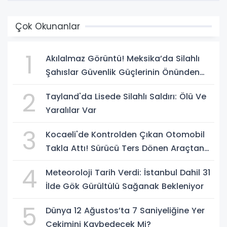
Çok Okunanlar
1
Akılalmaz Görüntü! Meksika’da Silahlı
Şahıslar Güvenlik Güçlerinin Önünden
Rahatça Geçti
2
Tayland'da Lisede Silahlı Saldırı: Ölü Ve
Yaralılar Var
3
Kocaeli'de Kontrolden Çıkan Otomobil
Takla Attı! Sürücü Ters Dönen Araçtan
Kendi İmkanlarıyla Çıktı
4
Meteoroloji Tarih Verdi: İstanbul Dahil 31
İlde Gök Gürültülü Sağanak Bekleniyor
5
Dünya 12 Ağustos’ta 7 Saniyeliğine Yer
Çekimini Kaybedecek Mi?