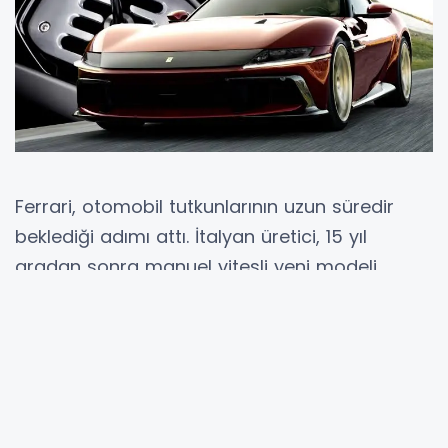
Ferrari, otomobil tutkunlarının uzun süredir
beklediği adımı attı. İtalyan üretici, 15 yıl
aradan sonra manuel vitesli yeni modeli
Ferrari 12Cilindri Manuale'yi resmi olarak tanıttı.
Geleneksel sürüş hissini modern teknolojiyle
bir araya getiren model, debriyaj pedalı ve
metal vites kolunu yeniden Ferrari tutkunlarıyla
buluşturuyor. Ancak bu otomobil, klasik
manuel şanzımandan farklı bir yapıya sahip.