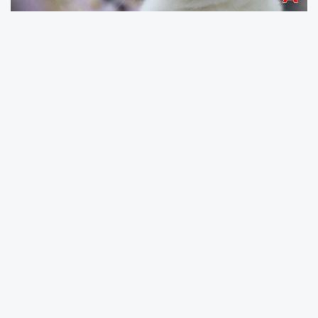
Bayramlar, aileler için neşe dolu zamanlar
olmasına rağmen, evcil hayvanlar için stresli
olabilir, özellikle kediler için. Peki, bayramda
kediler neden kaybolur? Eğer sizin de kediniz
kaybolduysa, bu durumdan nasıl
kaçınabilirsiniz? Bayram dönemlerinde artan
hareketlilik, gelen misafirler, evden sık yapılan
çıkışlar ve özellikle yüksek sesler, kedilerin
stres seviyesini yükseltir. Bu stresle başa
çıkamayan kediler, genellikle güvende
hissedecekleri bir yer arayışına girer ve bu
süreçte kaybolabilirler. Kedilerin kaybolmasını
önlemek için, bayramlarda alınabilecek