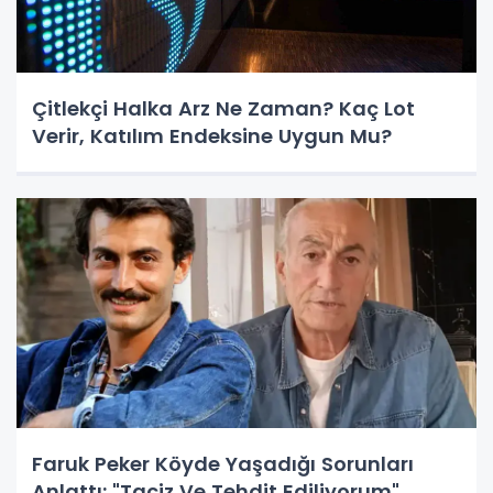
Çitlekçi Halka Arz Ne Zaman? Kaç Lot
Verir, Katılım Endeksine Uygun Mu?
Faruk Peker Köyde Yaşadığı Sorunları
Anlattı: "Taciz Ve Tehdit Ediliyorum"