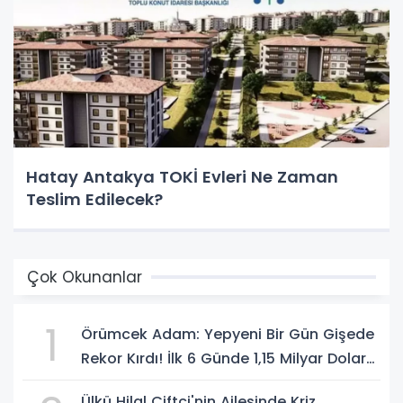
Hatay Antakya TOKİ Evleri Ne Zaman
Teslim Edilecek?
Çok Okunanlar
1
Örümcek Adam: Yepyeni Bir Gün Gişede
Rekor Kırdı! İlk 6 Günde 1,15 Milyar Dolar
Hasılat
Ülkü Hilal Çiftçi'nin Ailesinde Kriz