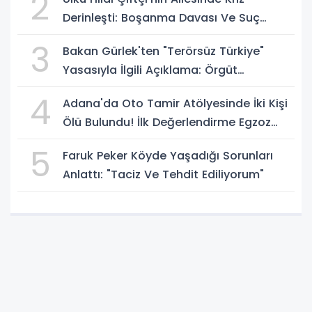
2
Derinleşti: Boşanma Davası Ve Suç
Duyurusu Gündemde
3
Bakan Gürlek'ten "Terörsüz Türkiye"
Yasasıyla İlgili Açıklama: Örgüt
Tamamen Feshedilmeden Düzenleme
4
Adana'da Oto Tamir Atölyesinde İki Kişi
Yürürlüğe Girmeyecek
Ölü Bulundu! İlk Değerlendirme Egzoz
Gazı Zehirlenmesi
5
Faruk Peker Köyde Yaşadığı Sorunları
Anlattı: "Taciz Ve Tehdit Ediliyorum"