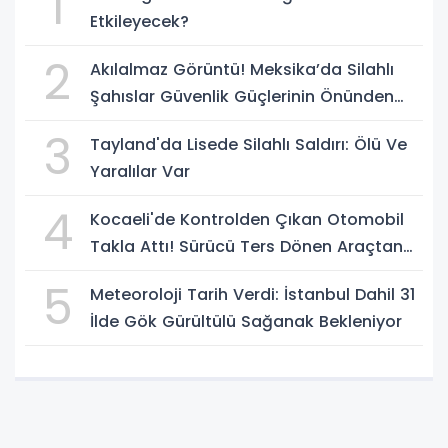
1
Etkileyecek?
2
Akılalmaz Görüntü! Meksika’da Silahlı
Şahıslar Güvenlik Güçlerinin Önünden
Rahatça Geçti
3
Tayland'da Lisede Silahlı Saldırı: Ölü Ve
Yaralılar Var
4
Kocaeli'de Kontrolden Çıkan Otomobil
Takla Attı! Sürücü Ters Dönen Araçtan
Kendi İmkanlarıyla Çıktı
5
Meteoroloji Tarih Verdi: İstanbul Dahil 31
İlde Gök Gürültülü Sağanak Bekleniyor