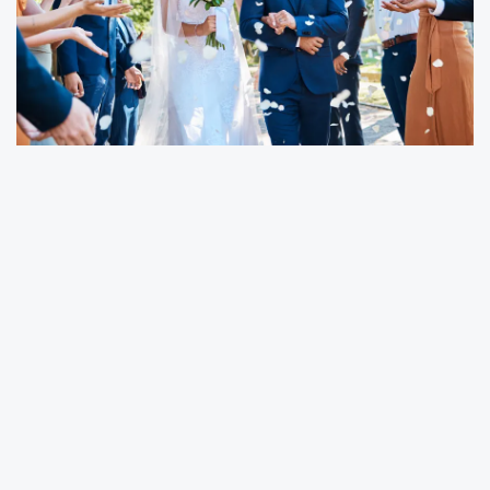
Düğün ve organizasyon sektöründe son
dönemde dikkat çeken hizmetlerden biri de
temsili nikah memuru uygulaması oldu.
Özellikle kır düğünleri, otel organizasyonları ve
özel konsept etkinliklerde tercih edilen bu
hizmet kapsamında, profesyonel oyuncular
nikah memuru rolünü üstlenerek çiftler için
sembolik törenler gerçekleştiriyor. Resmi nikah
işlemlerinden bağımsız olarak düzenlenen