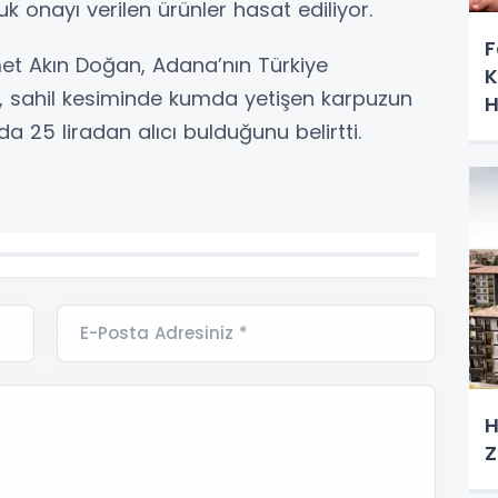
k onayı verilen ürünler hasat ediliyor.
F
et Akın Doğan, Adana’nın Türkiye
K
k, sahil kesiminde kumda yetişen karpuzun
H
 25 liradan alıcı bulduğunu belirtti.
E-Posta Adresiniz *
H
Z