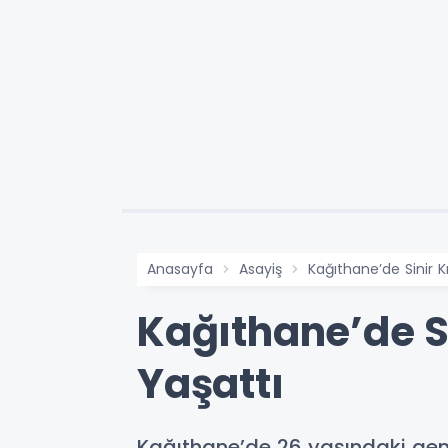
Anasayfa
Asayiş
Kağıthane’de Sinir 
Kağıthane’de Si
Yaşattı
Kağıthane’de 26 yaşındaki genç 