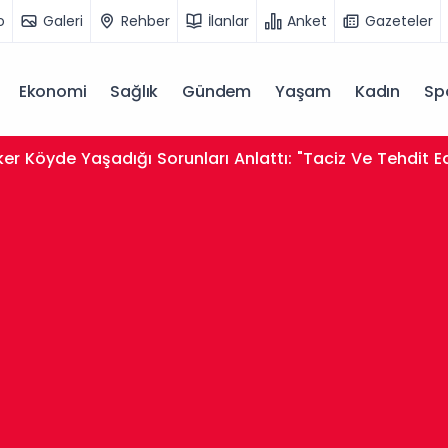
o
Galeri
Rehber
İlanlar
Anket
Gazeteler
Ekonomi
Sağlık
Gündem
Yaşam
Kadın
Sp
er Köyde Yaşadığı Sorunları Anlattı: "Taciz Ve Tehdit E