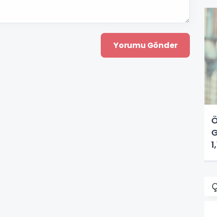
Ö
G
1
Ç