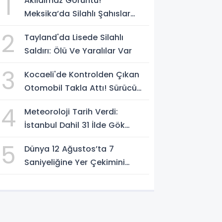
1
Akılalmaz Görüntü!
Meksika’da Silahlı Şahıslar
Güvenlik Güçlerinin Önünden
2
Tayland'da Lisede Silahlı
Rahatça Geçti
Saldırı: Ölü Ve Yaralılar Var
3
Kocaeli'de Kontrolden Çıkan
Otomobil Takla Attı! Sürücü
Ters Dönen Araçtan Kendi
4
Meteoroloji Tarih Verdi:
İmkanlarıyla Çıktı
İstanbul Dahil 31 İlde Gök
Gürültülü Sağanak Bekleniyor
5
Dünya 12 Ağustos’ta 7
Saniyeliğine Yer Çekimini
Kaybedecek Mi?