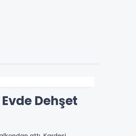
ç Evde Dehşet
balkondan attı. Kardeşi