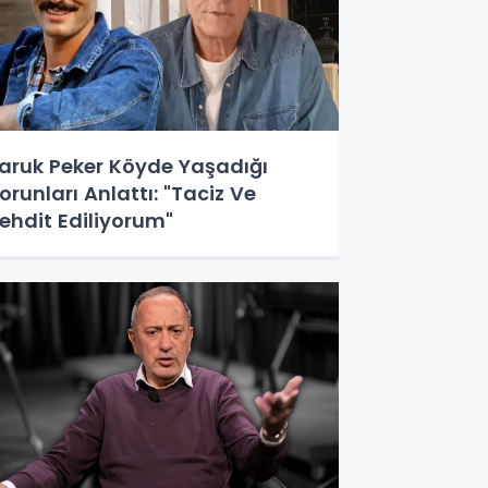
aruk Peker Köyde Yaşadığı
orunları Anlattı: "Taciz Ve
ehdit Ediliyorum"