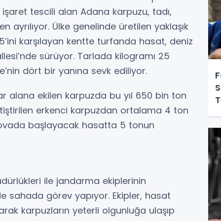
 işaret tescili alan Adana karpuzu, tadı,
n ayrılıyor. Ülke genelinde üretilen yaklaşık
ini karşılayan kentte turfanda hasat, deniz
allesi’nde sürüyor. Tarlada kilogramı 25
e’nin dört bir yanına sevk ediliyor.
F
S
ar alana ekilen karpuzda bu yıl 650 bin ton
T
tiştirilen erkenci karpuzdan ortalama 4 ton
a ovada başlayacak hasatta 5 tonun
dürlükleri ile jandarma ekiplerinin
e sahada görev yapıyor. Ekipler, hasat
ak karpuzların yeterli olgunluğa ulaşıp