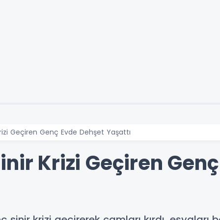
Krizi Geçiren Genç Evde Dehşet Yaşattı
nir Krizi Geçiren Gen
sinir krizi geçirerek camları kırdı, eşyaları 