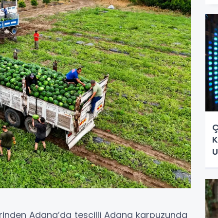
Ç
K
U
erinden Adana’da tescilli Adana karpuzunda