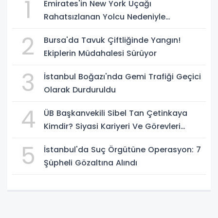
1
Emirates'in New York Uçağı
Rahatsızlanan Yolcu Nedeniyle
İstanbul'a İniş Yaptı
2
Bursa'da Tavuk Çiftliğinde Yangın!
Ekiplerin Müdahalesi Sürüyor
3
İstanbul Boğazı'nda Gemi Trafiği Geçici
Olarak Durduruldu
4
ÜB Başkanvekili Sibel Tan Çetinkaya
Kimdir? Siyasi Kariyeri Ve Görevleri
Nelerdir?
5
İstanbul'da Suç Örgütüne Operasyon: 7
Şüpheli Gözaltına Alındı