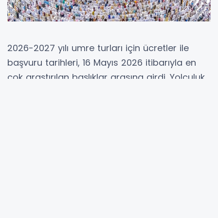
2026-2027 yılı umre turları için ücretler ile
başvuru tarihleri, 16 Mayıs 2026 itibarıyla en
çok araştırılan başlıklar arasına girdi. Yolculuk
planı yapan aileler, kayıt ekranlarının açılacağı
günü beklemektedir. Eldeki içerikte tur
bedellerine ilişkin net rakam yer almamaktadır.
Başvuruların başlama gününe dair
doğrulanmış tarih de paylaşılmamıştır.
Yeni dönem umre programı, ailelerin yıllık
takvimini doğrudan etkileyen başlık hâline
gelmektedir. Ücret aralığı, başvuru takvimi,