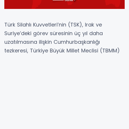
Türk Silahlı Kuvvetleri’nin (TSK), Irak ve
Suriye’deki görev süresinin üç yıl daha
uzatılmasına ilişkin Cumhurbaşkanlığı
tezkeresi, Türkiye Büyük Millet Meclisi (TBMM)
Genel Kurulu'nda kabul edildi. Oylamada, AK
Parti, MHP, İYİ Parti ve Yeni Yol Partisi tezkereye
“evet” oyu verirken, CHP ve DEM Parti “hayır”
oyu kullandı. Kabul edilen tezkereyle, TSK’nın
sınır ötesi operasyonlar ve bölgedeki güvenlik
risklerine karşı gerekli adımları atma yetkisi 30
Ekim 2025 tarihinden itibaren üç yıl süreyle
uzatılmış oldu.