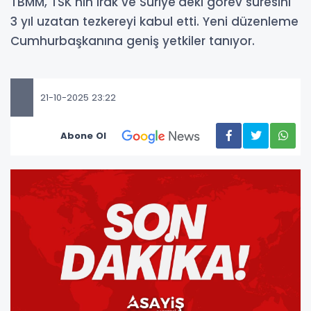
TBMM, TSK'nın Irak ve Suriye'deki görev süresini
3 yıl uzatan tezkereyi kabul etti. Yeni düzenleme
Cumhurbaşkanına geniş yetkiler tanıyor.
21-10-2025 23:22
Abone Ol