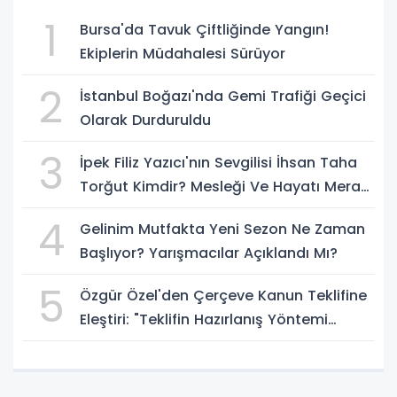
1
Bursa'da Tavuk Çiftliğinde Yangın!
Ekiplerin Müdahalesi Sürüyor
2
İstanbul Boğazı'nda Gemi Trafiği Geçici
Olarak Durduruldu
3
İpek Filiz Yazıcı'nın Sevgilisi İhsan Taha
Torğut Kimdir? Mesleği Ve Hayatı Merak
Ediliyor
4
Gelinim Mutfakta Yeni Sezon Ne Zaman
Başlıyor? Yarışmacılar Açıklandı Mı?
5
Özgür Özel'den Çerçeve Kanun Teklifine
Eleştiri: "Teklifin Hazırlanış Yöntemi
Doğru Değil"