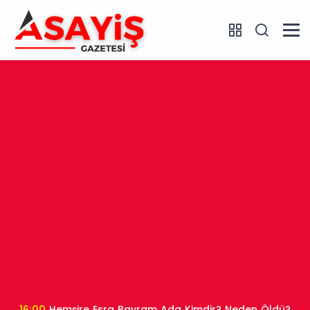
16:00
Hemşire Esra Bayram Ada Kimdir? Neden Öldü?