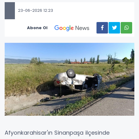
23-06-2026 12:23
Abone Ol
Afyonkarahisar'ın Sinanpaşa ilçesinde