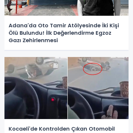
Adana'da Oto Tamir Atölyesinde İki Kişi
Ölü Bulundu! İlk Değerlendirme Egzoz
Gazı Zehirlenmesi
Kocaeli'de Kontrolden Çıkan Otomobil