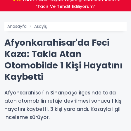
"Taciz Ve Tehdit Ediliyorum"
Anasayfa
Asayiş
Afyonkarahisar'da Feci
Kaza: Takla Atan
Otomobilde 1 Kişi Hayatını
Kaybetti
Afyonkarahisar'ın Sinanpaşa ilçesinde takla
atan otomobilin refüje devrilmesi sonucu 1 kişi
hayatını kaybetti, 3 kişi yaralandı. Kazayla ilgili
inceleme sürüyor.