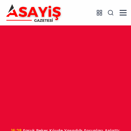
16:28
Faruk Peker Köyde Yaşadığı Sorunları Anlattı: