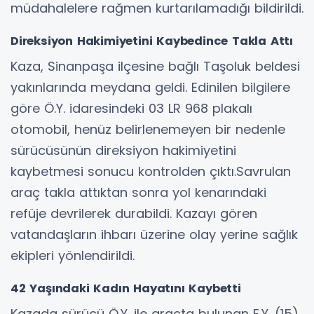
müdahalelere rağmen kurtarılamadığı bildirildi.
Direksiyon Hakimiyetini Kaybedince Takla Attı
Kaza, Sinanpaşa ilçesine bağlı Taşoluk beldesi
yakınlarında meydana geldi. Edinilen bilgilere
göre Ö.Y. idaresindeki 03 LR 968 plakalı
otomobil, henüz belirlenemeyen bir nedenle
sürücüsünün direksiyon hakimiyetini
kaybetmesi sonucu kontrolden çıktı.Savrulan
araç takla attıktan sonra yol kenarındaki
refüje devrilerek durabildi. Kazayı gören
vatandaşların ihbarı üzerine olay yerine sağlık
ekipleri yönlendirildi.
42 Yaşındaki Kadın Hayatını Kaybetti
Kazada sürücü Ö.Y. ile araçta bulunan E.Y. (15),