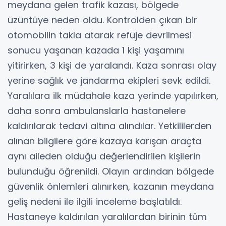
meydana gelen trafik kazası, bölgede
üzüntüye neden oldu. Kontrolden çıkan bir
otomobilin takla atarak refüje devrilmesi
sonucu yaşanan kazada 1 kişi yaşamını
yitirirken, 3 kişi de yaralandı. Kaza sonrası olay
yerine sağlık ve jandarma ekipleri sevk edildi.
Yaralılara ilk müdahale kaza yerinde yapılırken,
daha sonra ambulanslarla hastanelere
kaldırılarak tedavi altına alındılar. Yetkililerden
alınan bilgilere göre kazaya karışan araçta
aynı aileden olduğu değerlendirilen kişilerin
bulunduğu öğrenildi. Olayın ardından bölgede
güvenlik önlemleri alınırken, kazanın meydana
geliş nedeni ile ilgili inceleme başlatıldı.
Hastaneye kaldırılan yaralılardan birinin tüm