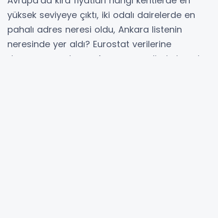
Avrupa’da kira fiyatları hangi kentlerde en
yüksek seviyeye çıktı, iki odalı dairelerde en
pahalı adres neresi oldu, Ankara listenin
neresinde yer aldı? Eurostat verilerine
dayanan araştırma, Avrupa genelinde konut
kiralarında kentler arasında büyük fark
bulunduğunu ortaya koydu. Cenevre genel
listede 3 bin 350 euro ile ilk sırada yer alırken,
Londra 3 bin 50 euro ortalama kira bedeliyle
en pahalı başkent oldu. Listenin alt sıralarında
ise Balkan kentleri ve Ankara yer aldı.
Türkiye’nin başkenti Ankara, iki odalı dairelerde
770 euroluk ortalama kira bedeliyle 40 kent
arasında 37. sıraya yerleşti. Ucuzluk
sıralamasında ise Üsküp ve Priştine’nin