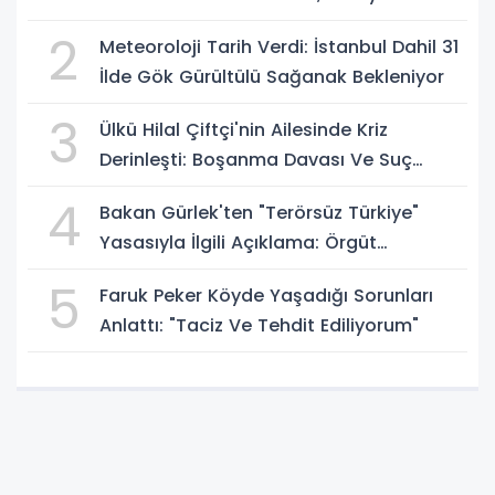
Hasılat
2
Meteoroloji Tarih Verdi: İstanbul Dahil 31
İlde Gök Gürültülü Sağanak Bekleniyor
3
Ülkü Hilal Çiftçi'nin Ailesinde Kriz
Derinleşti: Boşanma Davası Ve Suç
Duyurusu Gündemde
4
Bakan Gürlek'ten "Terörsüz Türkiye"
Yasasıyla İlgili Açıklama: Örgüt
Tamamen Feshedilmeden Düzenleme
5
Faruk Peker Köyde Yaşadığı Sorunları
Yürürlüğe Girmeyecek
Anlattı: "Taciz Ve Tehdit Ediliyorum"