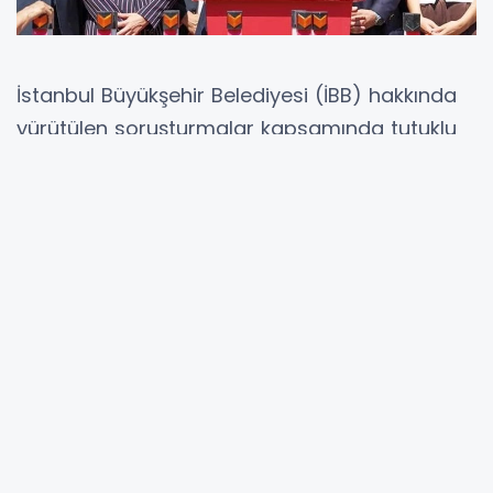
İstanbul Büyükşehir Belediyesi (İBB) hakkında
yürütülen soruşturmalar kapsamında tutuklu
bulunan belediye başkanları ve bürokratların
aileleri, bir kez daha bir araya geldi. Aile
Dayanışma Ağı tarafından düzenlenen 14’üncü
buluşma, Saraçhane Parkı’nda gerçekleştirildi.
Toplantıya tutuklu isimlerin yakınlarının yanı
sıra CHP İstanbul İl Başkanı Özgür Çelik, İBB
Başkanvekili Nuri Aslan ve bazı milletvekilleri de
katıldı.
Yaklaşık dört bin sayfalık iddianameye tepki
gösteren İBB Başkanı Ekrem İmamoğlu’nun eşi