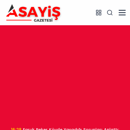
16:28
Faruk Peker Köyde Yaşadığı Sorunları Anlattı: