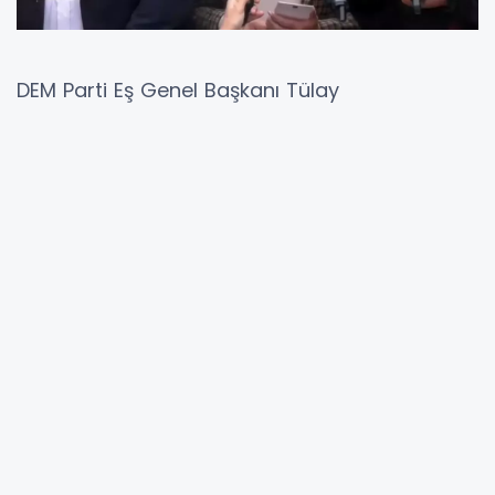
DEM Parti Eş Genel Başkanı Tülay
Hatimoğulları, İstanbul Milletvekili Cengiz Çiçek
ile birlikte Edirne Cezaevi’nde tutuklu bulunan
eski HDP Eş Genel Başkanı Selahattin Demirtaş
ve eski Diyarbakır Büyükşehir Belediye Başkanı
Selçuk Mızraklı'yı ziyaret etti. Ziyaretin ardından
yapılan açıklamada, Demirtaş’ın kaleme aldığı
mesaj kamuoyuyla paylaşıldı. Mesajda,
milletvekillerinin barış adına İmralı'ya gitmeleri
gerektiği ifade edilirken, Meclis'e ve siyasi
partilere çözüm sürecini yeniden başlatma
çağrısı yapıldı.