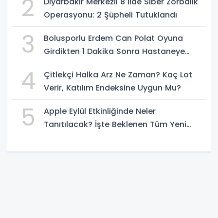
2
Diyarbakır Merkezli 8 İlde Siber Zorbalık
Operasyonu: 2 Şüpheli Tutuklandı
3
Bolusporlu Erdem Can Polat Oyuna
Girdikten 1 Dakika Sonra Hastaneye
Kaldırıldı
4
Çitlekçi Halka Arz Ne Zaman? Kaç Lot
Verir, Katılım Endeksine Uygun Mu?
5
Apple Eylül Etkinliğinde Neler
Tanıtılacak? İşte Beklenen Tüm Yeni
Ürünler