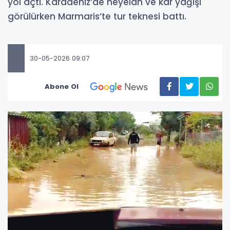
yol açtı. Karadeniz’de heyelan ve kar yağışı
görülürken Marmaris’te tur teknesi battı.
30-05-2026 09:07
Abone Ol