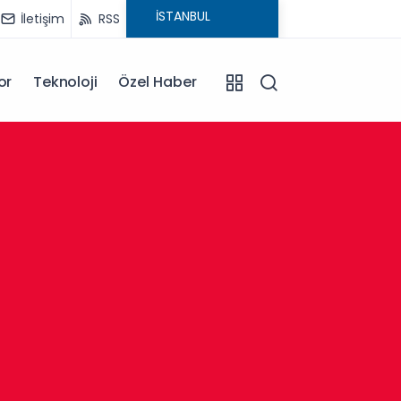
İletişim
RSS
or
Teknoloji
Özel Haber
13:30
Afyonk