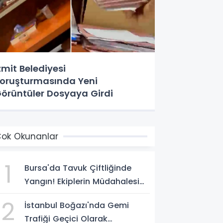
zmit Belediyesi
oruşturmasında Yeni
örüntüler Dosyaya Girdi
ok Okunanlar
1
Bursa'da Tavuk Çiftliğinde
Yangın! Ekiplerin Müdahalesi
Sürüyor
2
İstanbul Boğazı'nda Gemi
Trafiği Geçici Olarak