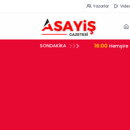
Yazarlar
Vide
16:00
SONDAKİKA
rleştirdi
Hemşire 