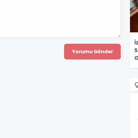
İ
S
G
Ç