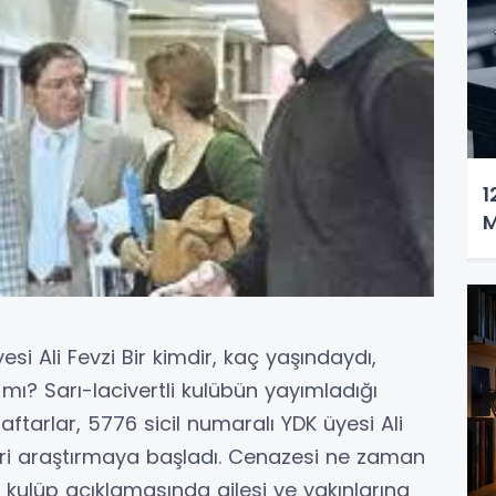
1
M
i Ali Fevzi Bir kimdir, kaç yaşındaydı,
mı? Sarı-lacivertli kulübün yayımladığı
ftarlar, 5776 sicil numaralı YDK üyesi Ali
ileri araştırmaya başladı. Cenazesi ne zaman
, kulüp açıklamasında ailesi ve yakınlarına