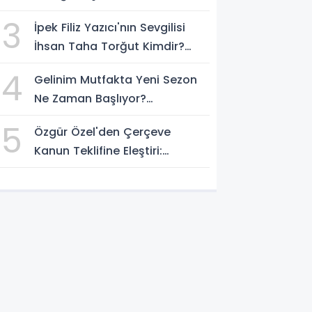
Durduruldu
3
İpek Filiz Yazıcı'nın Sevgilisi
İhsan Taha Torğut Kimdir?
Mesleği Ve Hayatı Merak
4
Gelinim Mutfakta Yeni Sezon
Ediliyor
Ne Zaman Başlıyor?
Yarışmacılar Açıklandı Mı?
5
Özgür Özel'den Çerçeve
Kanun Teklifine Eleştiri:
"Teklifin Hazırlanış Yöntemi
Doğru Değil"