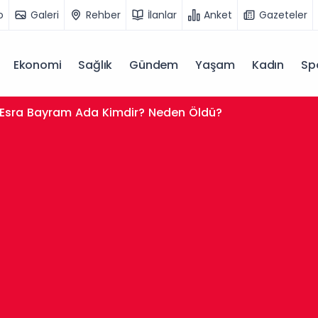
o
Galeri
Rehber
İlanlar
Anket
Gazeteler
Ekonomi
Sağlık
Gündem
Yaşam
Kadın
Sp
Esra Bayram Ada Kimdir? Neden Öldü?