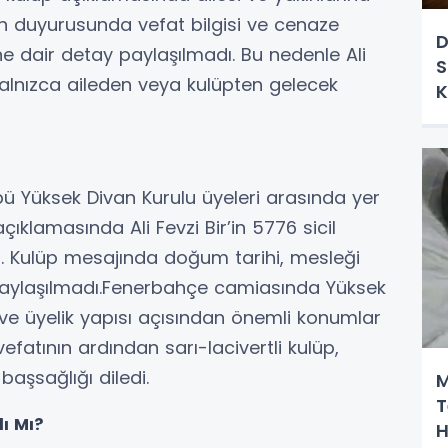
in duyurusunda vefat bilgisi ve cenaze
D
e dair detay paylaşılmadı. Bu nedenle Ali
S
yalnızca aileden veya kulüpten gelecek
K
bü Yüksek Divan Kurulu üyeleri arasında yer
ıklamasında Ali Fevzi Bir’in 5776 sicil
di. Kulüp mesajında doğum tarihi, mesleği
ı paylaşılmadı.Fenerbahçe camiasında Yüksek
 ve üyelik yapısı açısından önemli konumlar
vefatının ardından sarı-lacivertli kulüp,
başsağlığı diledi.
M
T
dı Mı?
H