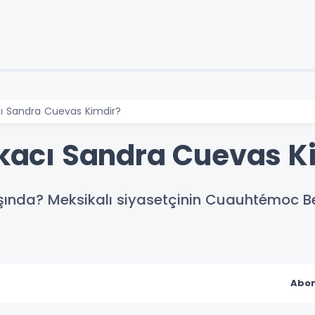
acı Sandra Cuevas Kimdir?
tikacı Sandra Cuevas K
ında? Meksikalı siyasetçinin Cuauhtémoc Bel
Abon