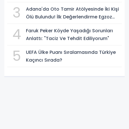
Tamamen Feshedilmeden Düzenleme
3
Adana'da Oto Tamir Atölyesinde İki Kişi
Yürürlüğe Girmeyecek
Ölü Bulundu! İlk Değerlendirme Egzoz
Gazı Zehirlenmesi
4
Faruk Peker Köyde Yaşadığı Sorunları
Anlattı: "Taciz Ve Tehdit Ediliyorum"
5
UEFA Ülke Puanı Sıralamasında Türkiye
Kaçıncı Sırada?