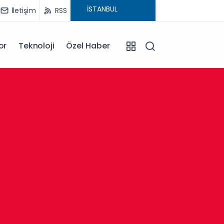
İletişim
RSS
or
Teknoloji
Özel Haber
14:34
Sancak