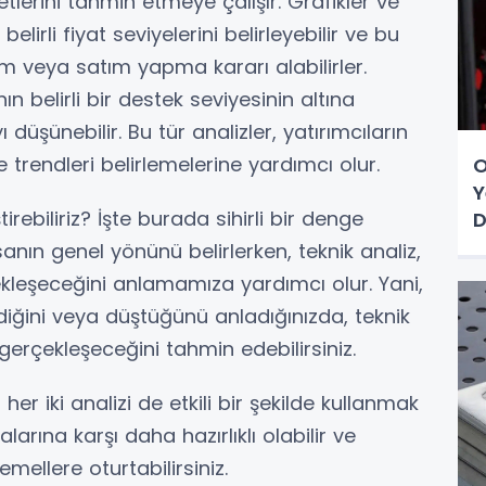
tlerini tahmin etmeye çalışır. Grafikler ve
elirli fiyat seviyelerini belirleyebilir ve bu
ım veya satım yapma kararı alabilirler.
ının belirli bir destek seviyesinin altına
şünebilir. Bu tür analizler, yatırımcıların
 trendleri belirlemelerine yardımcı olur.
O
Y
ştirebiliriz? İşte burada sihirli bir denge
D
anın genel yönünü belirlerken, teknik analiz,
leşeceğini anlamamıza yardımcı olur. Yani,
diğini veya düştüğünü anladığınızda, teknik
erçekleşeceğini tahmin edebilirsiniz.
 her iki analizi de etkili bir şekilde kullanmak
rına karşı daha hazırlıklı olabilir ve
mellere oturtabilirsiniz.