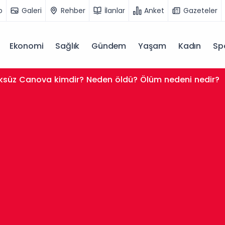
o
Galeri
Rehber
İlanlar
Anket
Gazeteler
Ekonomi
Sağlık
Gündem
Yaşam
Kadın
Sp
süz Canova kimdir? Neden öldü? Ölüm nedeni nedir?