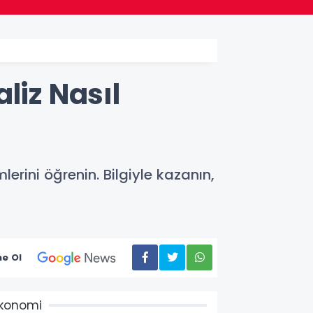
liz Nasıl
erini öğrenin. Bilgiyle kazanın,
e Ol
konomi