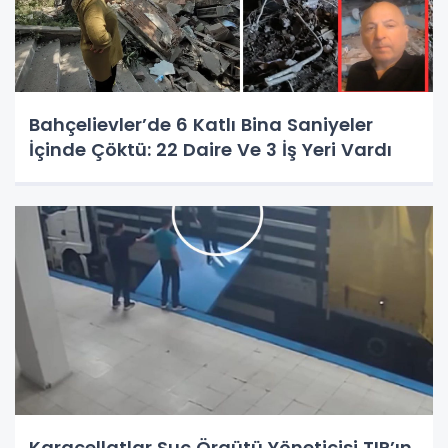
Bahçelievler’de 6 Katlı Bina Saniyeler
İçinde Çöktü: 22 Daire Ve 3 İş Yeri Vardı
Karacellatlar Suç Örgütü Yöneticisi TIR’ın