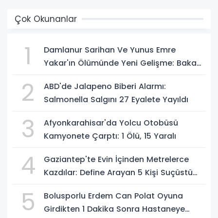
Çok Okunanlar
1
Damlanur Sarihan Ve Yunus Emre
Yakar'ın Ölümünde Yeni Gelişme: Bakan
Gürlek Açıkladı
2
ABD'de Jalapeno Biberi Alarmı:
Salmonella Salgını 27 Eyalete Yayıldı
3
Afyonkarahisar'da Yolcu Otobüsü
Kamyonete Çarptı: 1 Ölü, 15 Yaralı
4
Gaziantep'te Evin İçinden Metrelerce
Kazdılar: Define Arayan 5 Kişi Suçüstü
Yakalandı
5
Bolusporlu Erdem Can Polat Oyuna
Girdikten 1 Dakika Sonra Hastaneye