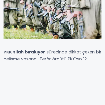
PKK silah bırakıyor
sürecinde dikkat çeken bir
gelişme yaşandı. Terör örgütü PKK’nın 12
Mayıs’ta kendini feshettiğini açıklamasının
ardından başlayan süreçte yeni bir adım
atılıyor. Kuzey Irak’ın Türkiye sınırına yaklaşık
160 kilometre uzaklıktaki Duhok bölgesinde
bulunan yaklaşık 50 kişilik PKK’lı grup,
önümüzdeki 10 gün içinde silahlarını teslim