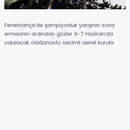
Fenerbahçe’de şampiyonluk yarışının sona
ermesinin ardından gözler 6-7 Haziran’da
yapılacak olağanüstü seçimli genel kurula
çevrildi. Sarı-Lacivertliler, sezonun bitimine bir
hafta kala ligi ikinci sırada tamamlarken
camiada hem kongre süreci hem de yeni
sezonun kadro planlaması ön plana çıktı.
Başkan adayları Aziz Yıldırım ve Hakan Safi,
seçim öncesi dünyaca ünlü futbolcularla
temas kurarak güçlü bir kadro mesajı vermek
istiyor. Transfer gündeminde yer alan isimler,
taraftarın da dikkatini çekmiş durumda.