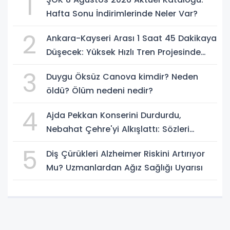
1
Hafta Sonu İndirimlerinde Neler Var?
2
Ankara-Kayseri Arası 1 Saat 45 Dakikaya
Düşecek: Yüksek Hızlı Tren Projesinde
Son Durum
3
Duygu Öksüz Canova kimdir? Neden
öldü? Ölüm nedeni nedir?
4
Ajda Pekkan Konserini Durdurdu,
Nebahat Çehre'yi Alkışlattı: Sözleri
Geceye Damga Vurdu
5
Diş Çürükleri Alzheimer Riskini Artırıyor
Mu? Uzmanlardan Ağız Sağlığı Uyarısı