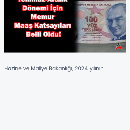
Hazine ve Maliye Bakanlığı, 2024 yılının
Temmuz-Aralık dönemine ilişkin memur
maaşları için belirlenen yeni maaş katsayılarını
açıkladı. Yayımlanan genelge ile memur ve
emekli maaşlarında kullanılacak olan yan
ödeme, taban aylık ve maaş katsayıları
kamuoyuyla paylaşıldı. Bu dönem için
belirlenen zam oranı %19,31 olarak dikkat