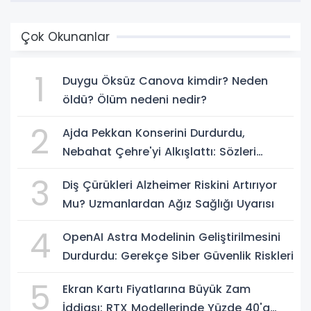
Çok Okunanlar
1
Duygu Öksüz Canova kimdir? Neden
öldü? Ölüm nedeni nedir?
2
Ajda Pekkan Konserini Durdurdu,
Nebahat Çehre'yi Alkışlattı: Sözleri
Geceye Damga Vurdu
3
Diş Çürükleri Alzheimer Riskini Artırıyor
Mu? Uzmanlardan Ağız Sağlığı Uyarısı
4
OpenAI Astra Modelinin Geliştirilmesini
Durdurdu: Gerekçe Siber Güvenlik Riskleri
5
Ekran Kartı Fiyatlarına Büyük Zam
İddiası: RTX Modellerinde Yüzde 40'a