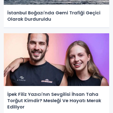
İstanbul Boğazı'nda Gemi Trafiği Geçici
Olarak Durduruldu
İpek Filiz Yazıcı'nın Sevgilisi İhsan Taha
Torğut Kimdir? Mesleği Ve Hayatı Merak
Ediliyor