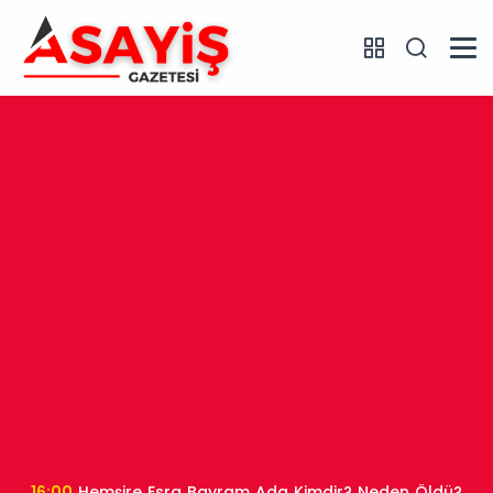
16:00
Hemşire Esra Bayram Ada Kimdir? Neden Öldü?