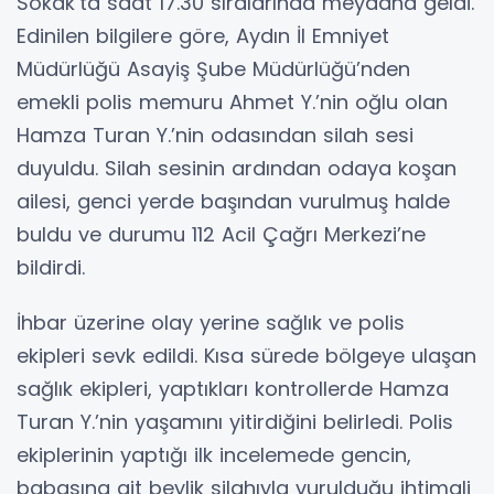
Sokak’ta saat 17.30 sıralarında meydana geldi.
Edinilen bilgilere göre, Aydın İl Emniyet
Müdürlüğü Asayiş Şube Müdürlüğü’nden
emekli polis memuru Ahmet Y.’nin oğlu olan
Hamza Turan Y.’nin odasından silah sesi
duyuldu. Silah sesinin ardından odaya koşan
ailesi, genci yerde başından vurulmuş halde
buldu ve durumu 112 Acil Çağrı Merkezi’ne
bildirdi.
İhbar üzerine olay yerine sağlık ve polis
ekipleri sevk edildi. Kısa sürede bölgeye ulaşan
sağlık ekipleri, yaptıkları kontrollerde Hamza
Turan Y.’nin yaşamını yitirdiğini belirledi. Polis
ekiplerinin yaptığı ilk incelemede gencin,
babasına ait beylik silahıyla vurulduğu ihtimali