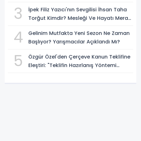
3
İpek Filiz Yazıcı'nın Sevgilisi İhsan Taha
Torğut Kimdir? Mesleği Ve Hayatı Merak
Ediliyor
4
Gelinim Mutfakta Yeni Sezon Ne Zaman
Başlıyor? Yarışmacılar Açıklandı Mı?
5
Özgür Özel'den Çerçeve Kanun Teklifine
Eleştiri: "Teklifin Hazırlanış Yöntemi
Doğru Değil"