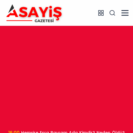
16:00
Hemşire Esra Bayram Ada Kimdir? Neden Öldü?