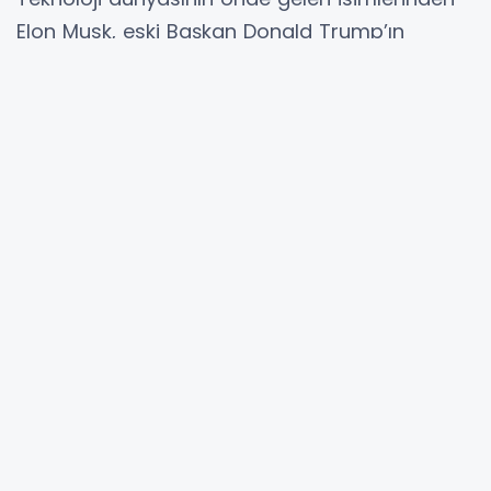
Elon Musk, eski Başkan Donald Trump’ın
“büyük ve güzel” olarak tanımladığı bütçe
tasarısına sert çıktı. Daha önce Trump
yönetimiyle yakın ilişkisiyle bilinen Musk, ABD
Temsilciler Meclisi’nde geçen ay onaylanan
yasa tasarısına karşı sert açıklamalarda
bulundu. Sosyal medya platformu X üzerinden
vatandaşlara seslenen Musk, "Bu yasa
öldürülmeli" diyerek kamuoyunu
milletvekillerine baskı yapmaya çağırdı.
Bütçe Açığı Uyarısı: “Ezici Borç Yüküne
Götürecek”
Musk, yasa tasarısının içeriğindeki büyük vergi
indirimleri ve savunma harcamalarındaki