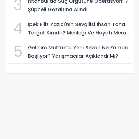
3
İstanbul'da Suç Örgütüne Operasyon: 7
Şüpheli Gözaltına Alındı
4
İpek Filiz Yazıcı'nın Sevgilisi İhsan Taha
Torğut Kimdir? Mesleği Ve Hayatı Merak
Ediliyor
5
Gelinim Mutfakta Yeni Sezon Ne Zaman
Başlıyor? Yarışmacılar Açıklandı Mı?