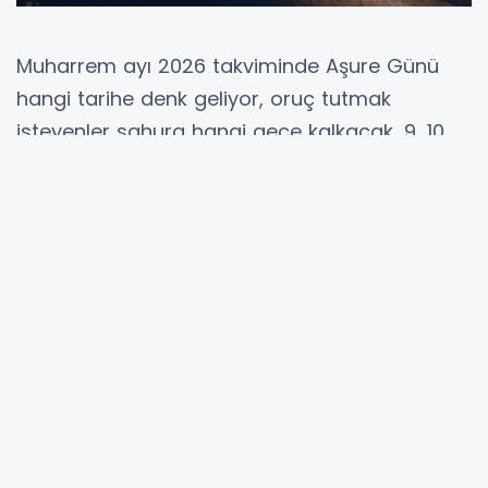
Muharrem ayı 2026 takviminde Aşure Günü
hangi tarihe denk geliyor, oruç tutmak
isteyenler sahura hangi gece kalkacak, 9, 10
ve 11 Muharrem günleri miladi takvimde hangi
günlere karşılık geliyor? İslam alemi için
manevi değeri yüksek zamanlar arasında yer
alan Muharrem ayında, Aşure Günü orucu ve
bu orucun nasıl tutulacağı merak ediliyor.
Diyanet takvimine göre 2026 yılında Muharrem
ayı 16 Haziran Salı günü başladı, 10 Muharrem
1448 olan Aşure Günü ise 25 Haziran
Perşembe günü idrak edilecek. Peki, Aşure
orucu tek gün mü tutulur, 24-25 Haziran mı