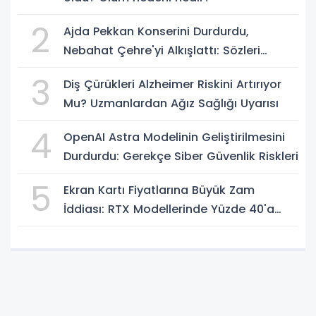
2
Ajda Pekkan Konserini Durdurdu,
Nebahat Çehre'yi Alkışlattı: Sözleri
Geceye Damga Vurdu
3
Diş Çürükleri Alzheimer Riskini Artırıyor
Mu? Uzmanlardan Ağız Sağlığı Uyarısı
4
OpenAI Astra Modelinin Geliştirilmesini
Durdurdu: Gerekçe Siber Güvenlik Riskleri
5
Ekran Kartı Fiyatlarına Büyük Zam
İddiası: RTX Modellerinde Yüzde 40'a
Kadar Artış Gündemde