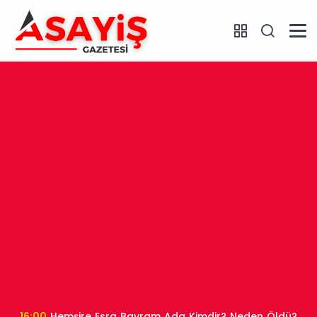
16:00
Hemşire Esra Bayram Ada Kimdir? Neden Öldü?