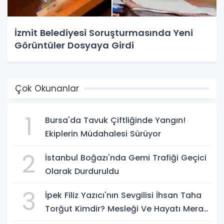
İzmit Belediyesi Soruşturmasında Yeni
Görüntüler Dosyaya Girdi
Çok Okunanlar
1
Bursa'da Tavuk Çiftliğinde Yangın!
Ekiplerin Müdahalesi Sürüyor
2
İstanbul Boğazı'nda Gemi Trafiği Geçici
Olarak Durduruldu
3
İpek Filiz Yazıcı'nın Sevgilisi İhsan Taha
Torğut Kimdir? Mesleği Ve Hayatı Merak
Ediliyor