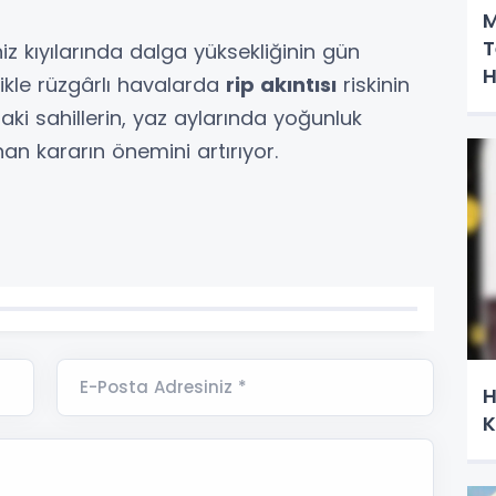
M
T
iz kıyılarında dalga yüksekliğinin gün
H
ikle rüzgârlı havalarda
rip akıntısı
riskinin
daki sahillerin, yaz aylarında yoğunluk
nan kararın önemini artırıyor.
E-Posta Adresiniz *
H
K