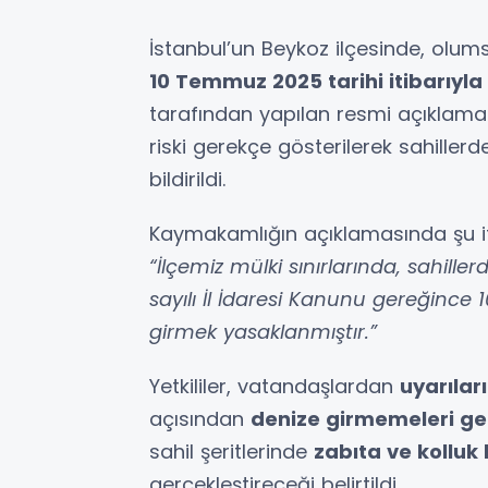
İstanbul’un Beykoz ilçesinde, olum
10 Temmuz 2025 tarihi itibarıyla
tarafından yapılan resmi açıklam
riski gerekçe gösterilerek sahille
bildirildi.
Kaymakamlığın açıklamasında şu ifa
“İlçemiz mülki sınırlarında, sahille
sayılı İl İdaresi Kanunu gereğin
girmek yasaklanmıştır.”
Yetkililer, vatandaşlardan
uyarılar
açısından
denize girmemeleri ger
sahil şeritlerinde
zabıta ve kolluk 
gerçekleştireceği belirtildi.