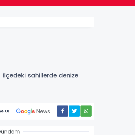
:
lçedeki sahillerde denize
e Ol
Gündem