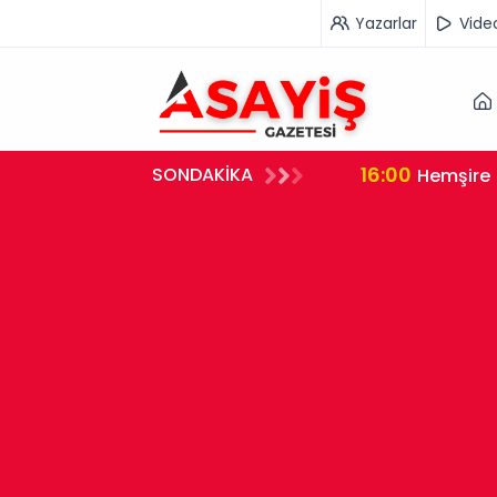
Yazarlar
Vide
16:00
SONDAKİKA
rleştirdi
Hemşire 