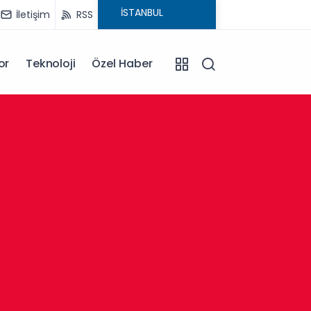
İletişim
RSS
or
Teknoloji
Özel Haber
13:30
Afyonk