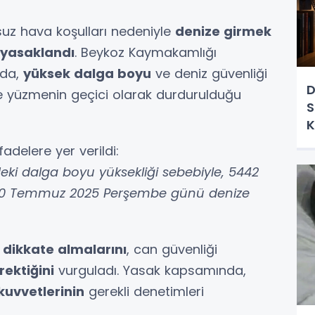
suz hava koşulları nedeniyle
denize girmek
 yasaklandı
. Beykoz Kaymakamlığı
ada,
yüksek dalga boyu
ve deniz güvenliği
D
rde yüzmenin geçici olarak durdurulduğu
S
K
delere yer verildi:
rdeki dalga boyu yüksekliği sebebiyle, 5442
ce 10 Temmuz 2025 Perşembe günü denize
ı dikkate almalarını
, can güvenliği
ektiğini
vurguladı. Yasak kapsamında,
kuvvetlerinin
gerekli denetimleri