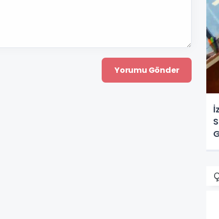
İ
S
G
Ç