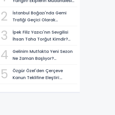
Yangın! Ekiplerin Müdahalesi
Sürüyor
2
İstanbul Boğazı'nda Gemi
Trafiği Geçici Olarak
Durduruldu
3
İpek Filiz Yazıcı'nın Sevgilisi
İhsan Taha Torğut Kimdir?
Mesleği Ve Hayatı Merak
4
Gelinim Mutfakta Yeni Sezon
Ediliyor
Ne Zaman Başlıyor?
Yarışmacılar Açıklandı Mı?
5
Özgür Özel'den Çerçeve
Kanun Teklifine Eleştiri:
"Teklifin Hazırlanış Yöntemi
Doğru Değil"