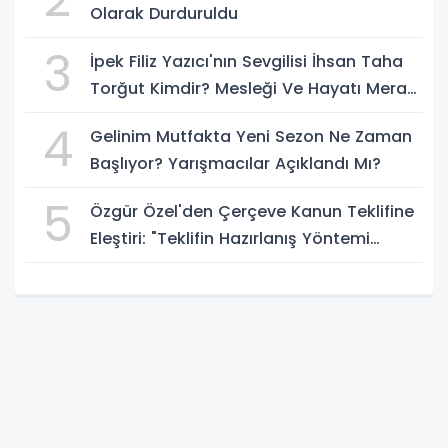
Olarak Durduruldu
3
İpek Filiz Yazıcı'nın Sevgilisi İhsan Taha
Torğut Kimdir? Mesleği Ve Hayatı Merak
Ediliyor
4
Gelinim Mutfakta Yeni Sezon Ne Zaman
Başlıyor? Yarışmacılar Açıklandı Mı?
5
Özgür Özel'den Çerçeve Kanun Teklifine
Eleştiri: "Teklifin Hazırlanış Yöntemi
Doğru Değil"