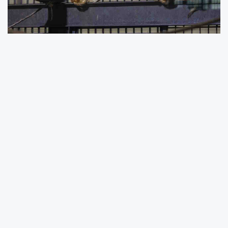
Habur Sınır Kapısı'nda yasa dışı yollarla
Türkiye’ye sokulmaya çalışılırken yakalanan 3
yavru makak maymunu, Gaziantep Büyükşehir
Belediyesi’ne bağlı Doğal Yaşam Parkı’nda
koruma altına alındı. Kamyonet kasasında
tespit edilen 2 aylık yavru maymunlar, gümrük
memurlarının dikkati sayesinde kurtarıldı. Artık
yeni yuvalarında güvende olan sevimli
maymunların bakım ve tedavi süreci titizlikle
yürütülüyor.