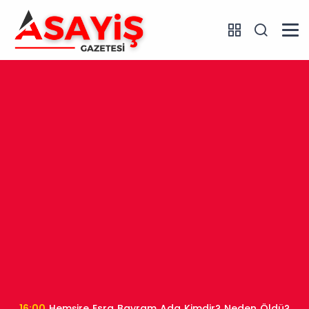
16:00
Hemşire Esra Bayram Ada Kimdir? Neden Öldü?