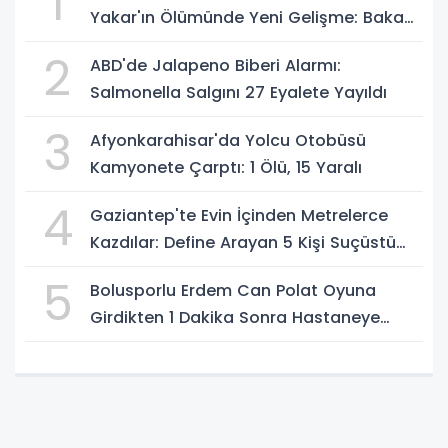
1
Yakar'ın Ölümünde Yeni Gelişme: Bakan
Gürlek Açıkladı
2
ABD'de Jalapeno Biberi Alarmı:
Salmonella Salgını 27 Eyalete Yayıldı
3
Afyonkarahisar'da Yolcu Otobüsü
Kamyonete Çarptı: 1 Ölü, 15 Yaralı
4
Gaziantep'te Evin İçinden Metrelerce
Kazdılar: Define Arayan 5 Kişi Suçüstü
Yakalandı
5
Bolusporlu Erdem Can Polat Oyuna
Girdikten 1 Dakika Sonra Hastaneye
Kaldırıldı