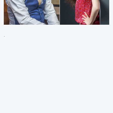
İş dünyasının tanınan isimlerinden Ali Ağaoğlu
hakkında ortaya atılan bir iddia magazin
gündeminde geniş yankı uyandırdı. İddialara
göre 72 yaşındaki iş insanı, uzun yıllardır
birlikte olduğu sevgilisi Bige Yıldırımer ile bebek
heyecanı yaşıyor. Daha önce beş çocuk sahibi
olan ve torunları bulunan Ağaoğlu'nun,
yeniden baba olmaya hazırlandığı öne
sürüldü. Çifte yakın kaynaklardan aktarılan
iddialar, kısa sürede magazin dünyasının en