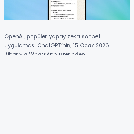
OpenAI, popüler yapay zeka sohbet
uygulaması ChatGPT’nin, 15 Ocak 2026
itibarıyla WhatsApp üzerinden
kullanılamayacağını resmen duyurdu. Kararın
nedeni olarak WhatsApp’ın hizmet
koşullarında yaptığı bir değişiklik gösterildi. Bu
gelişme, şu anda ChatGPT’yi WhatsApp
üzerinden aktif olarak kullanan milyonlarca
kullanıcıyı doğrudan etkileyecek.
ChatGPT WhatsApp’tan Çekiliyor
OpenAI tarafından yapılan açıklamaya göre,