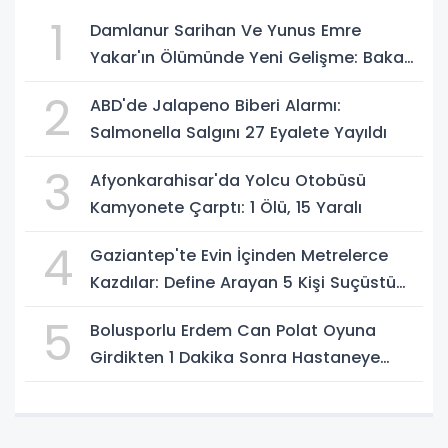
1
Damlanur Sarihan Ve Yunus Emre
Yakar'ın Ölümünde Yeni Gelişme: Bakan
Gürlek Açıkladı
2
ABD'de Jalapeno Biberi Alarmı:
Salmonella Salgını 27 Eyalete Yayıldı
3
Afyonkarahisar'da Yolcu Otobüsü
Kamyonete Çarptı: 1 Ölü, 15 Yaralı
4
Gaziantep'te Evin İçinden Metrelerce
Kazdılar: Define Arayan 5 Kişi Suçüstü
Yakalandı
5
Bolusporlu Erdem Can Polat Oyuna
Girdikten 1 Dakika Sonra Hastaneye
Kaldırıldı