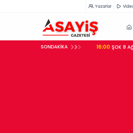
Yazarlar
Vide
16:00
SONDAKİKA
i Çalışan Tutuklandı
ŞOK 8 Ağ