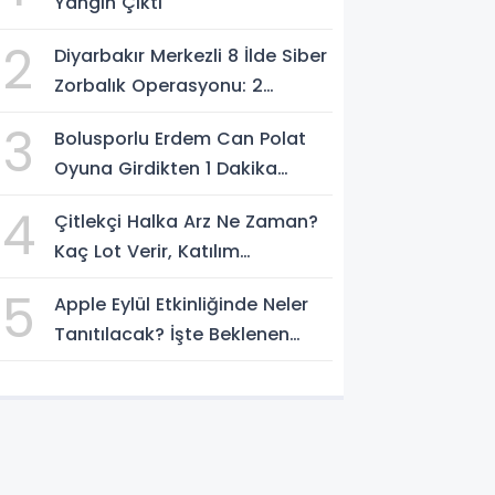
Yangın Çıktı
2
Diyarbakır Merkezli 8 İlde Siber
Zorbalık Operasyonu: 2
Şüpheli Tutuklandı
3
Bolusporlu Erdem Can Polat
Oyuna Girdikten 1 Dakika
Sonra Hastaneye Kaldırıldı
4
Çitlekçi Halka Arz Ne Zaman?
Kaç Lot Verir, Katılım
Endeksine Uygun Mu?
5
Apple Eylül Etkinliğinde Neler
Tanıtılacak? İşte Beklenen
Tüm Yeni Ürünler