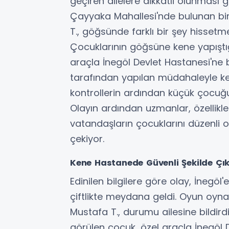
geçiren ailelere dikkatli olunması ge
Çayyaka Mahallesi'nde bulunan bir
T., göğsünde farklı bir şey hissetmes
Çocuklarının göğsüne kene yapıştı
araçla İnegöl Devlet Hastanesi'ne 
tarafından yapılan müdahaleyle kene
kontrollerin ardından küçük çocuğu
Olayın ardından uzmanlar, özellikle
vatandaşların çocuklarını düzenli 
çekiyor.
Kene Hastanede Güvenli Şekilde Çık
Edinilen bilgilere göre olay, İnegöl
çiftlikte meydana geldi. Oyun oyna
Mustafa T., durumu ailesine bildird
görülen çocuk, özel araçla İnegöl D