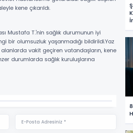
Ş
eyle kene çıkarıldı.
K
İ
sı Mustafa T.'nin sağlık durumunun iyi
angi bir olumsuzluk yaşanmadığı bildirildi.Yaz
l alanlarda vakit geçiren vatandaşların, kene
enzer durumlarda sağlık kuruluşlarına
8
H
E-Posta Adresiniz *