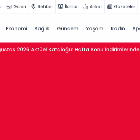
o
Galeri
Rehber
İlanlar
Anket
Gazeteler
Ekonomi
Sağlık
Gündem
Yaşam
Kadın
Sp
ustos 2026 Aktüel Kataloğu: Hafta Sonu İndirimlerinde