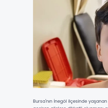
Bursa'nın İnegöl ilçesinde yaşanan 