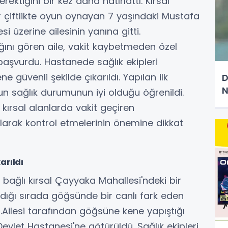
rektiğini bir kez daha hatırlattı. Kırsal
 çiftlikte oyun oynayan 7 yaşındaki Mustafa
i üzerine ailesinin yanına gitti.
ğını gören aile, vakit kaybetmeden özel
başvurdu. Hastanede sağlık ekipleri
 güvenli şekilde çıkarıldı. Yapılan ilk
D
N
n sağlık durumunun iyi olduğu öğrenildi.
 kırsal alanlarda vakit geçiren
olarak kontrol etmelerinin önemine dikkat
arıldı
'e bağlı kırsal Çayyaka Mahallesi'ndeki bir
dığı sırada göğsünde bir canlı fark eden
i.Ailesi tarafından göğsüne kene yapıştığı
evlet Hastanesi'ne götürüldü. Sağlık ekipleri