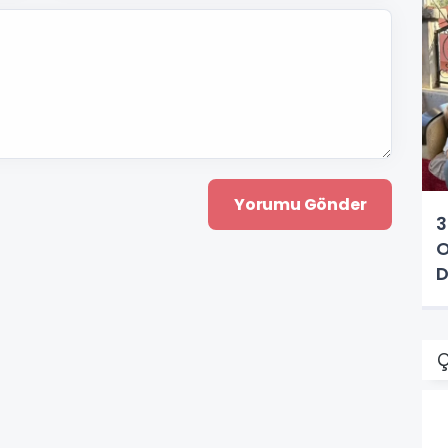
3
O
D
Ç