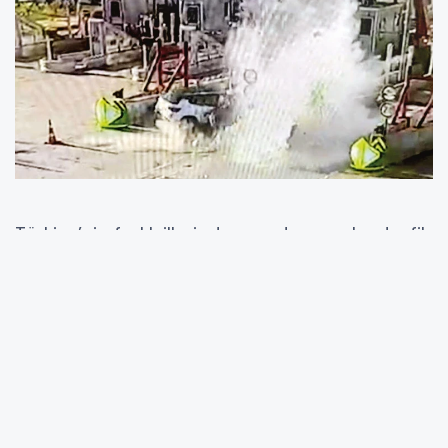
Türkiye’nin farklı illerinde meydana gelen trafik
kazaları birçok ailenin hayatını altüst etti.
Sabah saatlerinden itibaren art arda gelen
kaza haberleri, Tekirdağ’dan Kırıkkale’ye,
Diyarbakır’dan Antalya’ya kadar pek çok
noktada acı tabloyu ortaya koydu. Kontrolden
çıkan araçlar, kafa kafaya çarpışmalar ve
zincirleme kazalar sonucu çok sayıda kişi