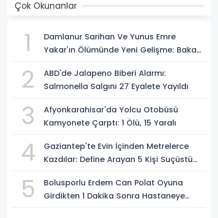
Çok Okunanlar
1
Damlanur Sarihan Ve Yunus Emre
Yakar'ın Ölümünde Yeni Gelişme: Bakan
Gürlek Açıkladı
2
ABD'de Jalapeno Biberi Alarmı:
Salmonella Salgını 27 Eyalete Yayıldı
3
Afyonkarahisar'da Yolcu Otobüsü
Kamyonete Çarptı: 1 Ölü, 15 Yaralı
4
Gaziantep'te Evin İçinden Metrelerce
Kazdılar: Define Arayan 5 Kişi Suçüstü
Yakalandı
5
Bolusporlu Erdem Can Polat Oyuna
Girdikten 1 Dakika Sonra Hastaneye
Kaldırıldı