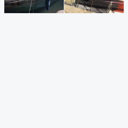
Antalya’da yaklaşık 400 balıkçının geçimini
sağladığı balıkçı barınağında yaşanan kayyum
tartışması, çıkan yangınla birlikte daha da
alevlendi. Mahkeme kararına rağmen göreve
devam ettiği iddia edilen kayyum yönetimi,
yangının büyümesine neden olmakla
suçlanıyor. CHP Antalya Milletvekili Cavit Arı,
TBMM’de yaptığı açıklamada kayyumun
hukuka aykırı şekilde yönetimde kaldığını
belirtti.