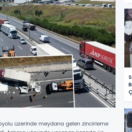
S
B
Ç
yolu üzerinde meydana gelen zincirleme