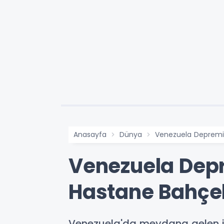
Anasayfa
Dünya
Venezuela Depremin
Venezuela Depr
Hastane Bahçel
Venezuela'da meydana gelen i