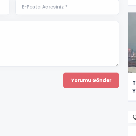
E-Posta Adresiniz *
T
Y
Ç