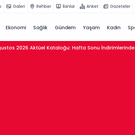
o
Galeri
Rehber
İlanlar
Anket
Gazeteler
Ekonomi
Sağlık
Gündem
Yaşam
Kadın
Sp
ustos 2026 Aktüel Kataloğu: Hafta Sonu İndirimlerinde