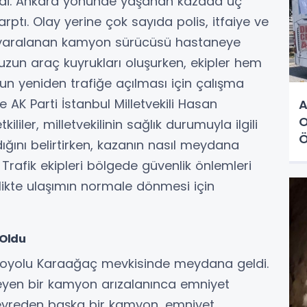
iledi. Ankara yönünde yaşanan kazada üç
rptı. Olay yerine çok sayıda polis, itfaiye ve
da yaralanan kamyon sürücüsü hastaneye
 uzun araç kuyrukları oluşurken, ekipler hem
n yeniden trafiğe açılması için çalışma
 AK Parti İstanbul Milletvekili Hasan
A
O
liler, milletvekilinin sağlık durumuyla ilgili
Ö
ğını belirtirken, kazanın nasıl meydana
. Trafik ekipleri bölgede güvenlik önlemleri
irlikte ulaşımın normale dönmesi için
Oldu
Otoyolu Karaağaç mevkisinde meydana geldi.
eyen bir kamyon arızalanınca emniyet
seyreden başka bir kamyon, emniyet