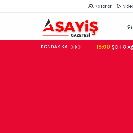
Yazarlar
Vide
16:00
SONDAKİKA
i Çalışan Tutuklandı
ŞOK 8 Ağ