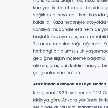
trafik kazası ulaşımı olumsuz etk
kamyon ile bir otomobil birbirine ça
sağlık ekibi sevk edilirken, kaza
kaldırıldı. Kaza nedeniyle otoyolda
yaralıya müdahale etti hem de yolu
başlattı. Kazaya karışan otomobilde
Turan'ın da bulunduğu öğrenildi. Yetki
herhangi bir olumsuzluk yaşanmadı
geldiğine ilişkin inceleme başlatıldı
alırken, araçların kaldırılmasıyla b
çalışmalar sürdürüldü.
Arızalanan Kamyon Kazaya Neden 
Kaza, saat 13.30 sıralarında TEM 
İddiaya göre Ankara yönünde ilerl
şeridinde durdu.Aynı istikamette 