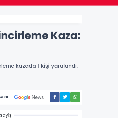
ncirleme Kaza:
leme kazada 1 kişi yaralandı.
e Ol
sayiş