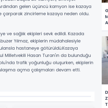
. Ardından gelen üçüncü kamyon ise kazaya
G
le çarparak zincirleme kazaya neden oldu.
M
A
iye ve sağlık ekipleri sevk edildi. Kazada
buzer Yılmaz, ekiplerin müdahalesiyle
ulansla hastaneye götürüldü.Kazaya
ul Milletvekili Hasan Turan'ın da bulunduğu
lu'nda trafik yoğunluğu oluşurken, ekiplerin
 ulaşıma açma çalışmaları devam etti.
D
Z
T