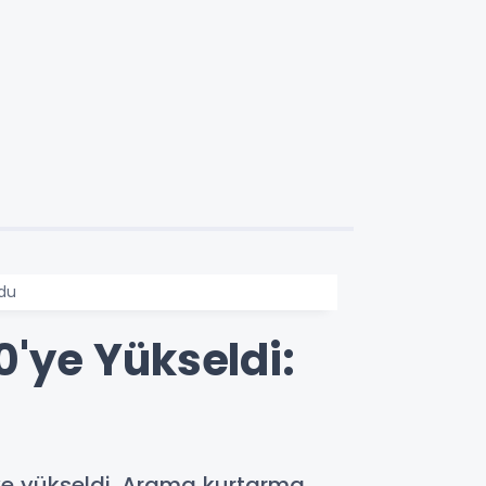
ldu
'ye Yükseldi:
e yükseldi. Arama kurtarma