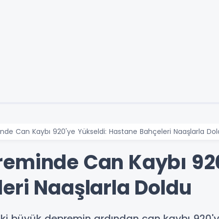
de Can Kaybı 920'ye Yükseldi: Hastane Bahçeleri Naaşlarla Do
eminde Can Kaybı 920
eri Naaşlarla Doldu
ki büyük depremin ardından can kaybı 920'y