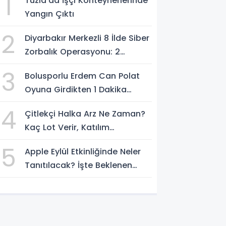
1
Tuzla'da İşçi Konteynerlerinde
Yangın Çıktı
2
Diyarbakır Merkezli 8 İlde Siber
Zorbalık Operasyonu: 2
Şüpheli Tutuklandı
3
Bolusporlu Erdem Can Polat
Oyuna Girdikten 1 Dakika
Sonra Hastaneye Kaldırıldı
4
Çitlekçi Halka Arz Ne Zaman?
Kaç Lot Verir, Katılım
Endeksine Uygun Mu?
5
Apple Eylül Etkinliğinde Neler
Tanıtılacak? İşte Beklenen
Tüm Yeni Ürünler