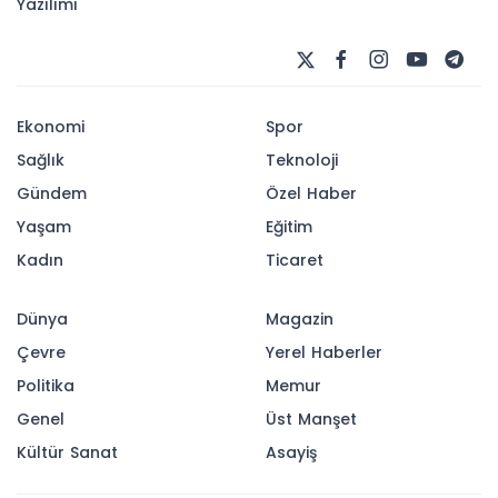
Topçu Ve Havan Atışları
Gerçekleştirildi
MSB, İzmir’de düzenlenen EFES-2026 Tatbikatı
kapsamında topçu ve havan atışlarına ait
görüntüleri paylaştı. Tatbikat sürüyor.
16-05-2026 16:59
Abone Ol
Milli Savunma Bakanlığı, İzmir’de düzenlenen
EFES-2026 Birleşik, Müşterek Fiili Atışlı Arazi