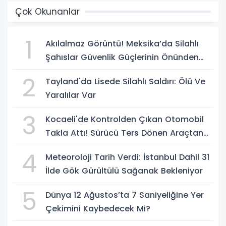
Çok Okunanlar
1
Akılalmaz Görüntü! Meksika’da Silahlı
Şahıslar Güvenlik Güçlerinin Önünden
Rahatça Geçti
2
Tayland'da Lisede Silahlı Saldırı: Ölü Ve
Yaralılar Var
3
Kocaeli'de Kontrolden Çıkan Otomobil
Takla Attı! Sürücü Ters Dönen Araçtan
Kendi İmkanlarıyla Çıktı
4
Meteoroloji Tarih Verdi: İstanbul Dahil 31
İlde Gök Gürültülü Sağanak Bekleniyor
5
Dünya 12 Ağustos’ta 7 Saniyeliğine Yer
Çekimini Kaybedecek Mi?