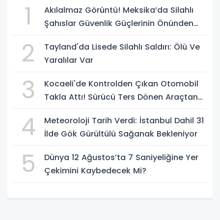
1
Akılalmaz Görüntü! Meksika’da Silahlı
Şahıslar Güvenlik Güçlerinin Önünden
Rahatça Geçti
2
Tayland'da Lisede Silahlı Saldırı: Ölü Ve
Yaralılar Var
3
Kocaeli'de Kontrolden Çıkan Otomobil
Takla Attı! Sürücü Ters Dönen Araçtan
Kendi İmkanlarıyla Çıktı
4
Meteoroloji Tarih Verdi: İstanbul Dahil 31
İlde Gök Gürültülü Sağanak Bekleniyor
5
Dünya 12 Ağustos’ta 7 Saniyeliğine Yer
Çekimini Kaybedecek Mi?