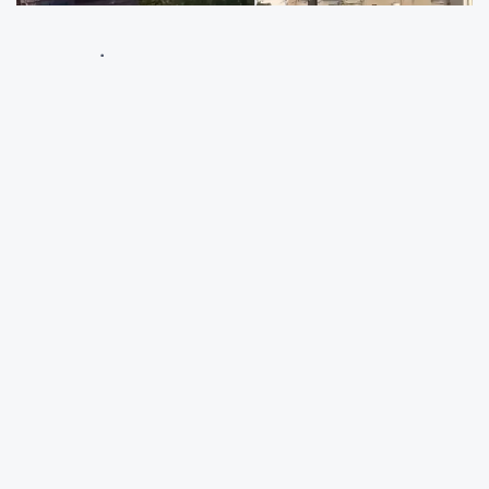
ABD'nin İran'daki nükleer tesisleri hedef
almasının ardından
bölgedeki tansiyon daha
da yükseldi.
İran
, kısa süre içinde
İsrail’e
karşı misilleme saldırılarına başladı
. İran
ordusunun düzenlediği füze saldırılarında
başta
Hayfa ve Tel Aviv
olmak üzere birçok
şehir hedef alındı. Bölgede
şiddetli
patlamalar
meydana gelirken, ülke genelinde
alarm sistemleri devreye girdi
ve
siren
sesleri
uzun süre yankılandı.
İsrail-İran savaşının 10. gününde yaşanan bu
gelişme, küresel ölçekte ciddi endişelere yol
açtı. ABD’nin geçtiğimiz günlerde
Fordo,