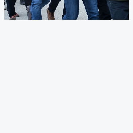
İstanbul merkezli olarak üç ilde düzenlenen
operasyonda, kamuoyunda Cehennem Necati
olarak bilinen Necati Arabacı liderliğindeki
organize suç örgütüne yönelik önemli bir adım
atıldı. İstanbul Emniyet Müdürlüğü Narkotik
Suçlarla Mücadele Şube Müdürlüğü ekipleri
tarafından, İstanbul Cumhuriyet Başsavcılığı
koordinesinde yürütülen çalışmalar
sonucunda belirlenen adreslere eş zamanlı
baskın yapıldı. Operasyonda 5 kişi gözaltına
alınırken, toplam değeri 780 milyon lirayı bulan