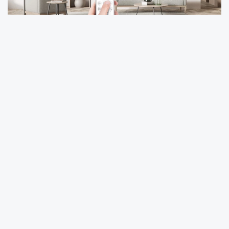
Temmuz ayının ikinci yarısıyla birlikte Türkiye
genelinde etkisini artıran sıcak hava dalgası,
özellikle büyükşehirlerde klima ihtiyacını
yeniden gündeme taşıdı. Bu noktada TCL
markası, sunduğu uygun fiyatlı klima
seçenekleriyle dikkat çekmeye başladı. Henüz
Türkiye pazarında yeni sayılabilecek
markalardan biri olan TCL, rekabetin yüksek
olduğu iklimlendirme sektörüne iddialı giriş
yaptı. Marka, gelişmiş teknolojiye sahip klima
modellerini, rakiplerine kıyasla daha ulaşılabilir
fiyatlarla satışa sunarak kullanıcıların ilgisini
çekiyor.