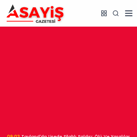
09:03
Tayland'da Lisede Silahlı Saldırı: Ölü Ve Yaralılar