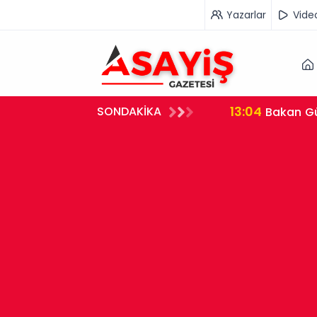
Yazarlar
Vide
13:04
SONDAKİKA
 Milyar Dolar Hasılat
Bakan Gürlek'ten "Terörsüz Türkiye" Yasasıyla İlgili Açıklama: Örgüt Tamamen Feshedilmeden
Düzenleme Yür