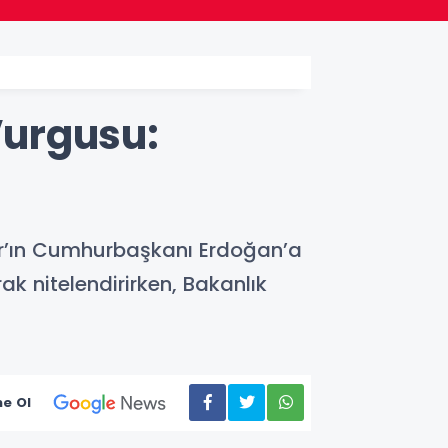
Vurgusu:
a’ar’ın Cumhurbaşkanı Erdoğan’a
arak nitelendirirken, Bakanlık
e Ol