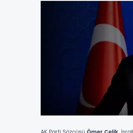
AK Parti Sözcüsü
Ömer Çelik
, İsra