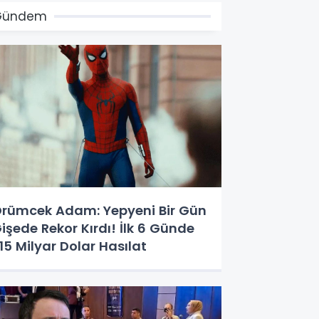
Gündem
rümcek Adam: Yepyeni Bir Gün
işede Rekor Kırdı! İlk 6 Günde
,15 Milyar Dolar Hasılat