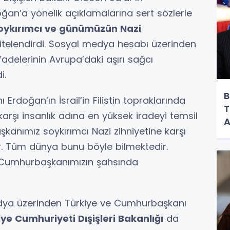
n’a yönelik açıklamalarına sert sözlerle
 soykırımcı ve günümüzün Nazi
itelendirdi. Sosyal medya hesabı üzerinden
fadelerinin Avrupa’daki aşırı sağcı
i.
B
rdoğan’ın İsrail’in Filistin topraklarında
T
rşı insanlık adına en yüksek iradeyi temsil
A
şkanımız soykırımcı Nazi zihniyetine karşı
F
ir. Tüm dünya bunu böyle bilmektedir.
Y
e Cumhurbaşkanımızın şahsında
 medya üzerinden Türkiye ve Cumhurbaşkanı
ye Cumhuriyeti Dışişleri Bakanlığı
da