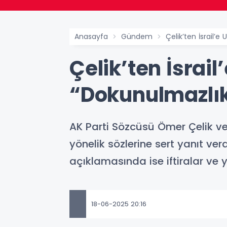
Anasayfa
Gündem
Çelik’ten İsrail’e
Çelik’ten İsrai
“Dokunulmazlık
AK Parti Sözcüsü Ömer Çelik ve 
yönelik sözlerine sert yanıt verd
açıklamasında ise iftiralar ve 
18-06-2025 20:16