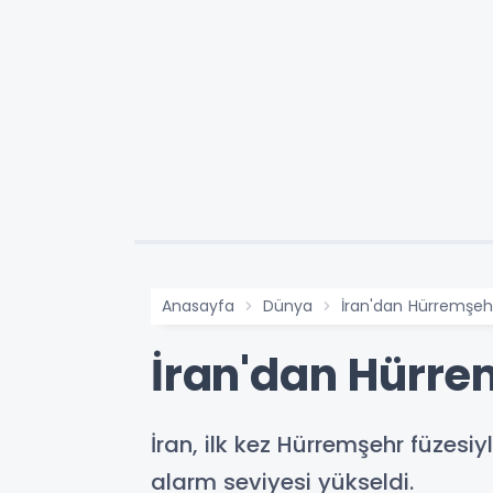
Anasayfa
Dünya
İran'dan Hürremşehr F
İran'dan Hürremş
İran, ilk kez Hürremşehr füzesiy
alarm seviyesi yükseldi.