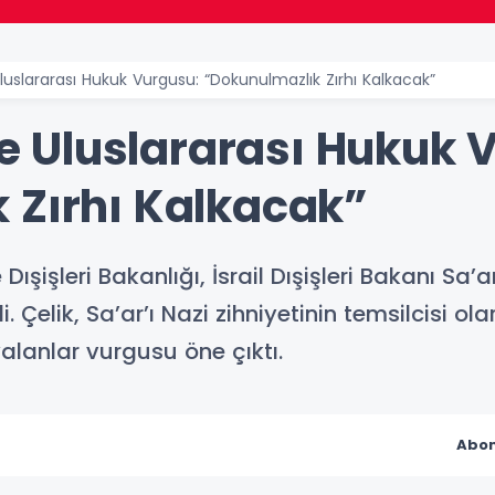
 Uluslararası Hukuk Vurgusu: “Dokunulmazlık Zırhı Kalkacak”
l’e Uluslararası Hukuk 
 Zırhı Kalkacak”
Dışişleri Bakanlığı, İsrail Dışişleri Bakanı S
i. Çelik, Sa’ar’ı Nazi zihniyetinin temsilcisi ol
yalanlar vurgusu öne çıktı.
Abon