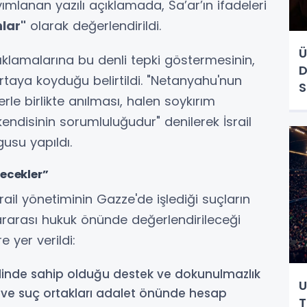
yımlanan yazılı açıklamada, Sa’ar’ın ifadeleri
nlar"
olarak değerlendirildi.
Ü
ıklamalarına bu denli tepki göstermesinin,
D
 ortaya koyduğu belirtildi. "Netanyahu'nun
S
lerle birlikte anılması, halen soykırım
ndisinin sorumluluğudur" denilerek İsrail
usu yapıldı.
ecekler”
srail yönetiminin Gazze'de işlediği suçların
lararası hukuk önünde değerlendirileceği
e yer verildi:
ezdinde sahip olduğu destek ve dokunulmazlık
U
ve suç ortakları adalet önünde hesap
T