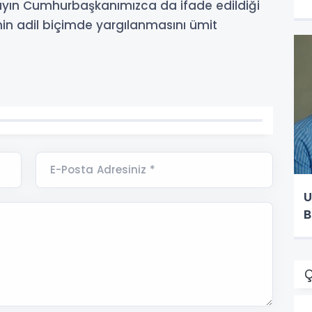
ayın Cumhurbaşkanımızca da ifade edildiği
inin adil biçimde yargılanmasını ümit
E-Posta Adresiniz *
U
B
Ç