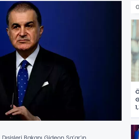
Ö
G
1
il Dışişleri Bakanı Gideon Sa’ar’ın