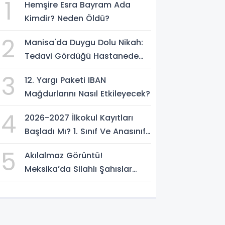
1
Hemşire Esra Bayram Ada
Kimdir? Neden Öldü?
2
Manisa'da Duygu Dolu Nikah:
Tedavi Gördüğü Hastanede
Hayatını Birleştirdi
3
12. Yargı Paketi IBAN
Mağdurlarını Nasıl Etkileyecek?
4
2026-2027 İlkokul Kayıtları
Başladı Mı? 1. Sınıf Ve Anasınıfı
Sonuçları Nasıl Sorgulanır?
5
Akılalmaz Görüntü!
Meksika’da Silahlı Şahıslar
Güvenlik Güçlerinin Önünden
Rahatça Geçti