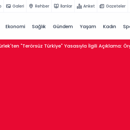
o
Galeri
Rehber
İlanlar
Anket
Gazeteler
Ekonomi
Sağlık
Gündem
Yaşam
Kadın
Sp
ürlüğe Girmeyecek