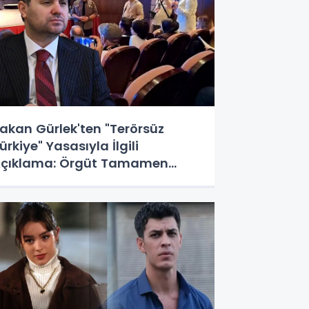
akan Gürlek'ten "Terörsüz
ürkiye" Yasasıyla İlgili
çıklama: Örgüt Tamamen
eshedilmeden Düzenleme
ürürlüğe Girmeyecek