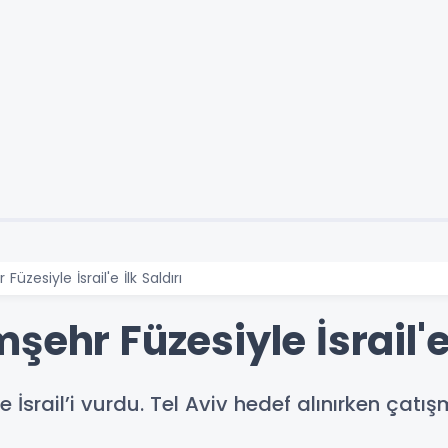
üzesiyle İsrail'e İlk Saldırı
ehr Füzesiyle İsrail'e 
le İsrail’i vurdu. Tel Aviv hedef alınırken çat