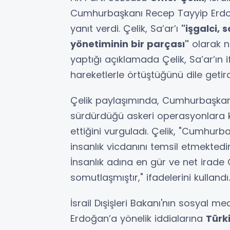
Cumhurbaşkanı Recep Tayyip Erdoğa
yanıt verdi. Çelik, Sa’ar’ı
"işgalci,
yönetiminin bir parçası"
olarak n
yaptığı açıklamada Çelik, Sa’ar’ın i
hareketlerle örtüştüğünü dile getird
Çelik paylaşımında, Cumhurbaşkanı E
sürdürdüğü askeri operasyonlara ka
ettiğini vurguladı. Çelik, "Cumhurba
insanlık vicdanını temsil etmekted
İnsanlık adına en gür ve net irad
somutlaşmıştır," ifadelerini kullandı.
İsrail Dışişleri Bakanı'nın sosyal
Erdoğan’a yönelik iddialarına
Türki