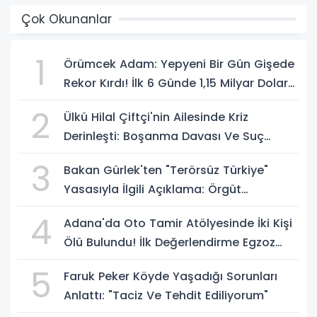
Çok Okunanlar
1
Örümcek Adam: Yepyeni Bir Gün Gişede
Rekor Kırdı! İlk 6 Günde 1,15 Milyar Dolar
Hasılat
2
Ülkü Hilal Çiftçi'nin Ailesinde Kriz
Derinleşti: Boşanma Davası Ve Suç
Duyurusu Gündemde
3
Bakan Gürlek'ten "Terörsüz Türkiye"
Yasasıyla İlgili Açıklama: Örgüt
Tamamen Feshedilmeden Düzenleme
4
Adana'da Oto Tamir Atölyesinde İki Kişi
Yürürlüğe Girmeyecek
Ölü Bulundu! İlk Değerlendirme Egzoz
Gazı Zehirlenmesi
5
Faruk Peker Köyde Yaşadığı Sorunları
Anlattı: "Taciz Ve Tehdit Ediliyorum"