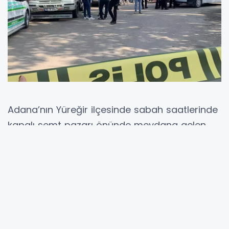
Adana’nın Yüreğir ilçesinde sabah saatlerinde
kapalı semt pazarı önünde meydana gelen
silahlı çatışmada iki kişi yaşamını yitirdi, beş
kişi ise yaralandı. Olay, PTT Evleri Mahallesi’nde
kurulan pazar alanında yaşandı. İddiaya göre
çatışma, pazarcılık yapan bir kişi ile yeğenleri
arasında yaşanan borç anlaşmazlığı
sebebiyle çıktı. Olayda, bölgede tantuni satışı