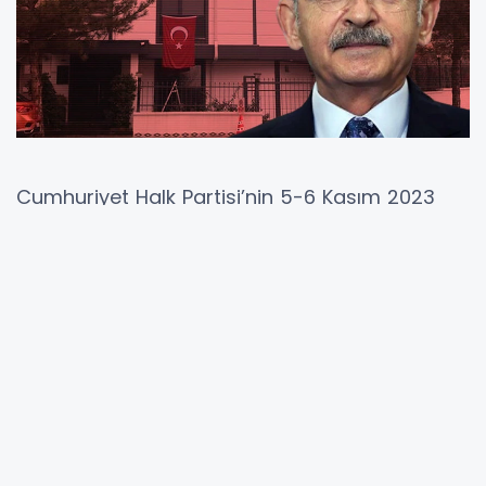
Cumhuriyet Halk Partisi’nin 5-6 Kasım 2023
tarihlerinde gerçekleştirilen kurultayında genel
başkanlık görevini devreden
Kemal
Kılıçdaroğlu
, siyasi çalışmalarına devam
etmek amacıyla Ankara’da bir ofis kiralamıştı.
Mustafa Kemal Mahallesi’nde konumlanan bu
ofis, şimdi
43 milyon TL
bedelle satışa
çıkarıldı.
Kılıçdaroğlu’nun tercih ettiği ofis, yalnızca