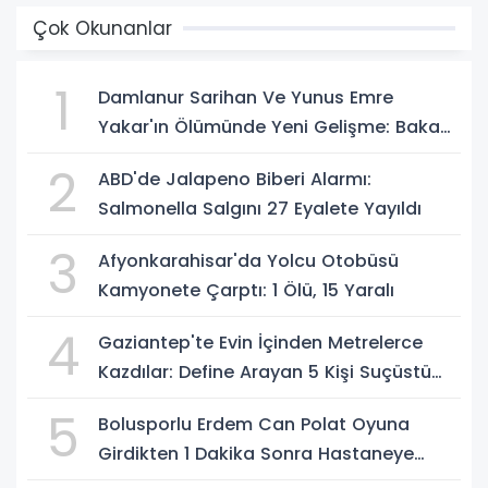
Çok Okunanlar
1
Damlanur Sarihan Ve Yunus Emre
Yakar'ın Ölümünde Yeni Gelişme: Bakan
Gürlek Açıkladı
2
ABD'de Jalapeno Biberi Alarmı:
Salmonella Salgını 27 Eyalete Yayıldı
3
Afyonkarahisar'da Yolcu Otobüsü
Kamyonete Çarptı: 1 Ölü, 15 Yaralı
4
Gaziantep'te Evin İçinden Metrelerce
Kazdılar: Define Arayan 5 Kişi Suçüstü
Yakalandı
5
Bolusporlu Erdem Can Polat Oyuna
Girdikten 1 Dakika Sonra Hastaneye
Kaldırıldı