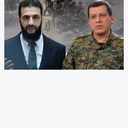
Suriye’de, Suriye Demokratik Güçleri’nin (SDG)
Suriye ordusuna entegrasyon sürecinde
verdiği taahhütleri yerine getirmemesi
bölgede gerilimi artırdı. SDG ile Suriye
hükümeti arasında 10 Mart’ta imzalanan 8