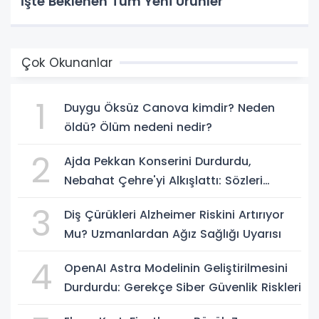
İşte Beklenen Tüm Yeni Ürünler
Çok Okunanlar
1
Duygu Öksüz Canova kimdir? Neden
öldü? Ölüm nedeni nedir?
2
Ajda Pekkan Konserini Durdurdu,
Nebahat Çehre'yi Alkışlattı: Sözleri
Geceye Damga Vurdu
3
Diş Çürükleri Alzheimer Riskini Artırıyor
Mu? Uzmanlardan Ağız Sağlığı Uyarısı
4
OpenAI Astra Modelinin Geliştirilmesini
Durdurdu: Gerekçe Siber Güvenlik Riskleri