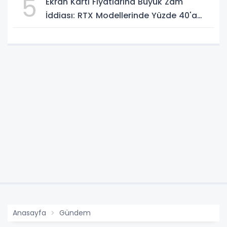
5
Ekran Kartı Fiyatlarına Büyük Zam
İddiası: RTX Modellerinde Yüzde 40'a
Kadar Artış Gündemde
Anasayfa
Gündem